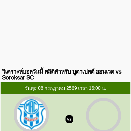
วิเคราะห์บอลวันนี้ สถิติสำหรับ บูดาเปสต์ ฮอนเวด vs
Soroksar SC
วันพุธ 08 กรกฏาคม 2569 เวลา 16:00 น.
vs