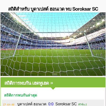
สถิติสำหรับ บูดาเปสต์ ฮอนเวด พบ Soroksar SC
»
สถิติการพบกัน เฮดทูเฮด
สถิติการพบกันล่าสุด
บูดาเปสต์ ฮอนเวด
0:0
Soroksar SC
27 -04- 69
ดิวิชั่น 2