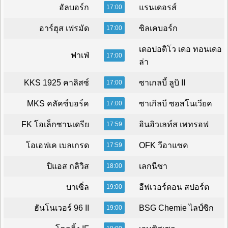
อัลบอร์ก
แรนเดอรส์
17:00
อาร์ฮุส เฟรมัด
ซิลเคบอร์ก
17:00
เดอปอติโว เดอ ทอนเดอ
ฟาเฟ่
17:00
ล่า
KKS 1925 คาลิสซ์
ซาเกลบี้ ลูบิ II
17:00
MKS คลัคซ์บอร์ค
ซาเกิลบี ซอสโนเวียค
17:00
FK โอเล็กซานเดรีย
อินฮิวเลท์ส เพทรอฟ
17:59
โอเอฟเค เบลเกรด
OFK วีอาแซค
17:59
ปิแอส กลิวิส
เลกนีซา
18:00
บาเซิ่ล
อีฟเวอร์ดอน สปอร์ต
19:00
ฮันโนเวอร์ 96 II
BSG Chemie ไลป์ซิก
19:00