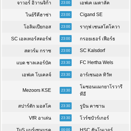
จาวอร์ อิวานจิก้า
เอฟเค เมตาลัค
23:00
Cigand SE
ไนย์รีคีฮาซ่า
23:00
โอลิมเปียกอส
รากุฟ เชนสโตโควา
23:00
SC เอลเทอร์สดอร์ฟ
กรอยเธอร์ เฟือร์ธ
23:00
SC Kalsdorf
สตวร์ม กราซ
23:00
FC Hertha Wels
แบด ชาลเลอร์บัค
23:30
เอฟเค โบเคลจ์
อาร์เซนอล ทิวัท
23:30
โมซอนแมกยาโรวารี
Mezoors KSE
23:30
ทีอี
สปาร์ตัก มอสโค
รูบิน คาซาน
23:30
VfR อาเล่น
โวร์ซบัวร์เกอร์
23:30
TuS แบร์เซนบรุค
HSC ฮันโนเวอร์
00:00