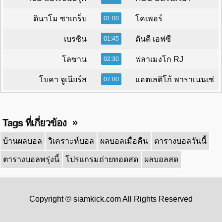
ดินาโม ซาเกร็บ
โคเพอร์
01:00
เบรซิน
ดันดี เอฟซี
01:45
โลซาน
ฟลาเมงโก RJ
02:30
โบคา จูเนียร์ส
แอตเลติโก้ พาราเนนเซ่
07:00
»
Tags ที่เกี่ยวข้อง
บ้านผลบอล
วิเคราะห์บอล
ผลบอลเมื่อคืน
ตารางบอลวันนี้
ตารางบอลพรุ่งนี้
โปรแกรมถ่ายทอดสด
ผลบอลสด
Copyright © siamkick.com All Rights Reserved