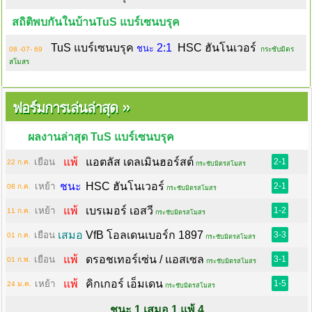
สถิติพบกันในบ้านTuS แบร์เซนบรุค
TuS แบร์เซนบรุค
2:1
HSC ฮันโนเวอร์
ชนะ
08 -07- 69
กระชับมิตร
สโมสร
»
ฟอร์มการเล่นล่าสุด
ผลงานล่าสุด TuS แบร์เซนบรุค
แพ้
แอตลัส เดลเมินฮอร์สต์
เยือน
2-1
22 ก.ค.
กระชับมิตรสโมสร
ชนะ
HSC ฮันโนเวอร์
เหย้า
2-1
08 ก.ค.
กระชับมิตรสโมสร
แพ้
เบรเมอร์ เอสวี
เหย้า
1-2
11 ก.ค.
กระชับมิตรสโมสร
เสมอ
VfB โอลเดนเบอร์ก 1897
เยือน
3-3
01 ก.ค.
กระชับมิตรสโมสร
แพ้
ดรอชเทอร์เซ่น / แอสเซล
เยือน
3-1
01 ก.พ.
กระชับมิตรสโมสร
แพ้
คิกเกอร์ เอ็มเดน
เหย้า
1-5
24 ม.ค.
กระชับมิตรสโมสร
ชนะ 1 เสมอ 1 แพ้ 4