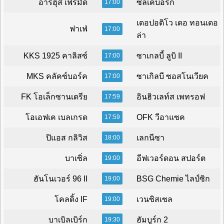
อาร์ฮุส เฟรมัด
ซิลเคบอร์ก
17:00
เดอปอติโว เดอ ทอนเดอ
ฟาเฟ่
17:00
ล่า
KKS 1925 คาลิสซ์
ซาเกลบี้ ลูบิ II
17:00
MKS คลัคซ์บอร์ค
ซาเกิลบี ซอสโนเวียค
17:00
FK โอเล็กซานเดรีย
อินฮิวเลท์ส เพทรอฟ
17:59
โอเอฟเค เบลเกรด
OFK วีอาแซค
17:59
ปิแอส กลิวิส
เลกนีซา
18:00
บาเซิ่ล
อีฟเวอร์ดอน สปอร์ต
19:00
ฮันโนเวอร์ 96 II
BSG Chemie ไลป์ซิก
19:00
โคลดิ้ง IF
เวนซิสเซล
19:00
บาเบิลเบิร์ก
ฮัมบูร์ก 2
19:30