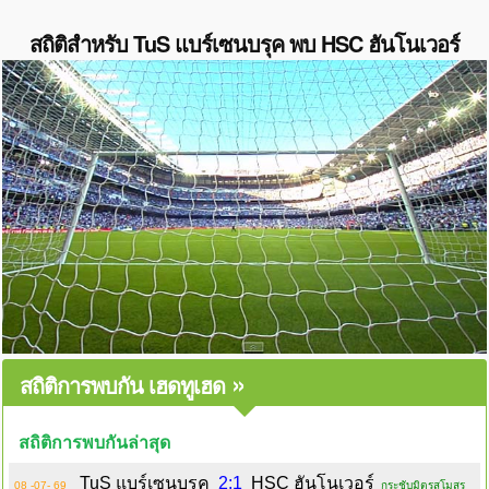
สถิติสำหรับ TuS แบร์เซนบรุค พบ HSC ฮันโนเวอร์
»
สถิติการพบกัน เฮดทูเฮด
สถิติการพบกันล่าสุด
TuS แบร์เซนบรุค
2:1
HSC ฮันโนเวอร์
08 -07- 69
กระชับมิตรสโมสร