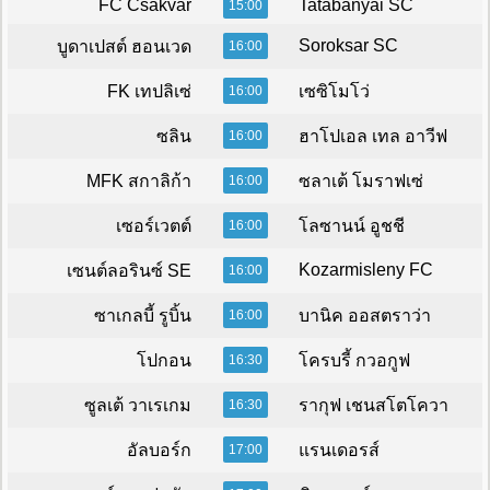
FC Csakvar
Tatabanyai SC
15:00
Soroksar SC
บูดาเปสต์ ฮอนเวด
16:00
FK เทปลิเซ่
เซซิโมโว่
16:00
ซลิน
ฮาโปเอล เทล อาวีฟ
16:00
MFK สกาลิก้า
ซลาเต้ โมราฟเซ่
16:00
เซอร์เวตต์
โลซานน์ อูชชี
16:00
Kozarmisleny FC
เซนต์ลอรินซ์ SE
16:00
ซาเกลบี้ รูบิ้น
บานิค ออสตราว่า
16:00
โปกอน
โครบรี้ กวอกูฟ
16:30
ซูลเต้ วาเรเกม
รากุฟ เชนสโตโควา
16:30
อัลบอร์ก
แรนเดอรส์
17:00