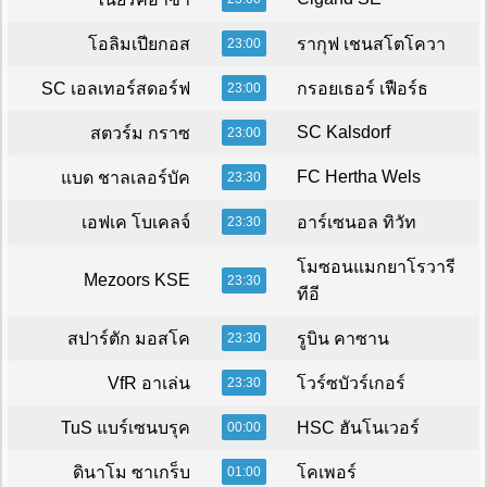
โอลิมเปียกอส
รากุฟ เชนสโตโควา
23:00
SC เอลเทอร์สดอร์ฟ
กรอยเธอร์ เฟือร์ธ
23:00
SC Kalsdorf
สตวร์ม กราซ
23:00
FC Hertha Wels
แบด ชาลเลอร์บัค
23:30
เอฟเค โบเคลจ์
อาร์เซนอล ทิวัท
23:30
โมซอนแมกยาโรวารี
Mezoors KSE
23:30
ทีอี
สปาร์ตัก มอสโค
รูบิน คาซาน
23:30
VfR อาเล่น
โวร์ซบัวร์เกอร์
23:30
TuS แบร์เซนบรุค
HSC ฮันโนเวอร์
00:00
ดินาโม ซาเกร็บ
โคเพอร์
01:00