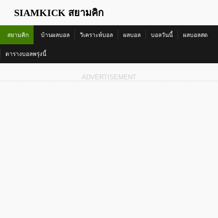
SIAMKICK สยามคิก
สยามคิก
บ้านผลบอล
วิเคราะห์บอล
ผลบอล
บอลวันนี้
ผลบอลสด
ตารางบอลพรุ่งนี้
ADVERTISEMENT