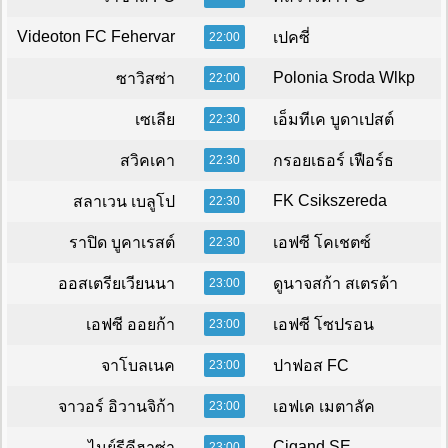
Videoton FC Fehervar
เปคซี่
22:00
Polonia Sroda Wlkp
ซาวิสซ่า
22:00
เซเลีย
เอ็มทีเค บูดาเปสต์
22:30
สวิคเคา
กรอยเธอร์ เฟือร์ธ
22:30
FK Csikszereda
สลาเวน เบลูโป
22:30
ราปิด บูคาเรสต์
เอฟซี โคเชตซ์
22:30
ออสเตรียเวียนนา
ดูนาจสก้า สเตรด้า
23:00
เอฟซี ออยก้า
เอฟซี โซปรอน
23:00
จาโบลเนค
ปาฟอส FC
23:00
จาวอร์ อิวานจิก้า
เอฟเค เมตาลัค
23:00
Cigand SE
ไนย์รีคีฮาซ่า
23:00