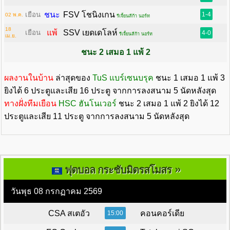
ชนะ
FSV โชนิงเกน
เยือน
1-4
02 พ.ค.
รีเจี้ยนลีก้า นอร์ท
18
แพ้
SSV เยดเดโลห์
เยือน
4-0
รีเจี้ยนลีก้า นอร์ท
เม.ย.
ชนะ 2 เสมอ 1 แพ้ 2
ผลงานในบ้าน
ล่าสุดของ
TuS แบร์เซนบรุค
ชนะ 1 เสมอ 1 แพ้ 3
ยิงได้ 6 ประตูและเสีย 16 ประตู จากการลงสนาม 5 นัดหลังสุด
ทางฝั่งทีมเยือน
HSC ฮันโนเวอร์
ชนะ 2 เสมอ 1 แพ้ 2 ยิงได้ 12
ประตูและเสีย 11 ประตู จากการลงสนาม 5 นัดหลังสุด
»
ฟุตบอล กระชับมิตรสโมสร
วันพุธ 08 กรกฏาคม 2569
CSA สเตอัว
คอนคอร์เดีย
15:00