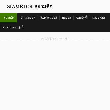
SIAMKICK สยามคิก
สยามคิก
บ้านผลบอล
วิเคราะห์บอล
ผลบอล
บอลวันนี้
ผลบอลสด
ตารางบอลพรุ่งนี้
ADVERTISEMENT