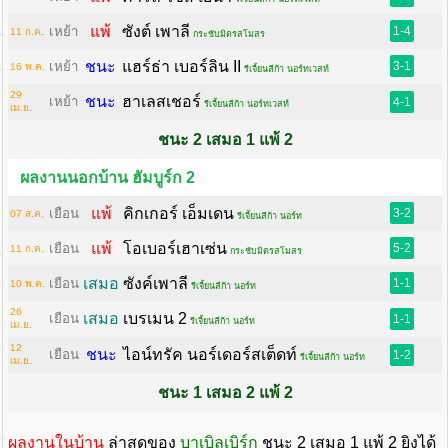
แพ้
ซังต์ เพาลี
เหย้า
1-4
11 ก.ค.
กระชับมิตรสโมสร
ชนะ
แฮร์ธ่า เบอร์ลิน II
เหย้า
3-1
16 พ.ค.
รีเจี้ยนลีก้า นอร์ทเวสท์
29
ชนะ
ฮาเลสเชอร์
เหย้า
4-1
รีเจี้ยนลีก้า นอร์ทเวสท์
เม.ย.
ชนะ 2 เสมอ 1 แพ้ 2
ผลงานนอกบ้าน ฮัมบูร์ก 2
แพ้
คิกเกอร์ เอ็มเดน
เยือน
3-2
07 ส.ค.
รีเจี้ยนลีก้า นอร์ท
แพ้
โอเบอร์เฮาเซ่น
เยือน
5-2
11 ก.ค.
กระชับมิตรสโมสร
เสมอ
ซังค์เพาลี
เยือน
1-1
10 พ.ค.
รีเจี้ยนลีก้า นอร์ท
26
เสมอ
เบรเมน 2
เยือน
1-1
รีเจี้ยนลีก้า นอร์ท
เม.ย.
12
ชนะ
ไอน์ทรัค นอร์เดอร์สเต็ดท์
เยือน
1-2
รีเจี้ยนลีก้า นอร์ท
เม.ย.
ชนะ 1 เสมอ 2 แพ้ 2
ผลงานในบ้าน
ล่าสุดของ
บาเบิลเบิร์ก
ชนะ 2 เสมอ 1 แพ้ 2 ยิงได้