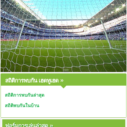
»
สถิติการพบกัน เฮดทูเฮด
สถิติการพบกันล่าสุด
สถิติพบกันในบ้าน
»
ฟอร์มการเล่นล่าสุด