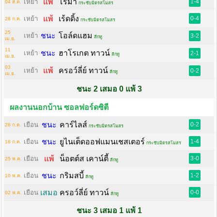
แพ้
โรม่า
เหย้า
1-4
04 ส.ค.
กระชับมิตรสโมสร
แพ้
เร้ดดิ้ง
เหย้า
0-4
28 ก.ค.
กระชับมิตรสโมสร
25
ชนะ
โอล์ดแฮม
เหย้า
3-2
ลีกทู
เม.ย.
11
ชนะ
ฮาโรเกต ทาวน์
เหย้า
2-1
ลีกทู
เม.ย.
03
แพ้
ครอว์ลี่ย์ ทาวน์
เหย้า
0-2
ลีกทู
เม.ย.
ชนะ 2 เสมอ 0 แพ้ 3
ผลงานนอกบ้าน ซอลฟอร์ดซิตี
ชนะ
คาร์ไลส์
เยือน
0-2
28 ก.ค.
กระชับมิตรสโมสร
ชนะ
ยูไนเต็ดออฟแมนเชสเตอร์
เยือน
1-4
18 ก.ค.
กระชับมิตรสโมสร
แพ้
น็อตต์ส เคาน์ตี้
เยือน
3-0
25 พ.ค.
ลีกทู
ชนะ
กริมสบี้
เยือน
1-2
10 พ.ค.
ลีกทู
เสมอ
ครอว์ลี่ย์ ทาวน์
เยือน
0-0
02 พ.ค.
ลีกทู
ชนะ 3 เสมอ 1 แพ้ 1