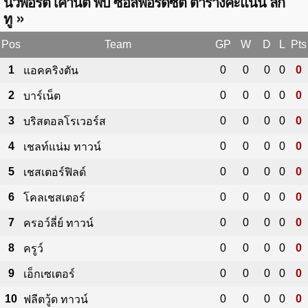
นิวพอร์ต เคาน์ตี้ พบ ซอลฟอร์ดซิตี ตารางคะแนน ลีก
»
ทู
Pos
Team
GP
W
D
L
Pts
1
0
0
0
0
0
แอคคริงตัน
2
0
0
0
0
0
บาร์เน็ต
3
0
0
0
0
0
บริสตอลโรเวอร์ส
4
0
0
0
0
0
เชลท์แน่ม ทาวน์
5
0
0
0
0
0
เชสเตอร์ฟิลด์
6
0
0
0
0
0
โคลเชสเตอร์
7
0
0
0
0
0
ครอว์ลี่ย์ ทาวน์
8
0
0
0
0
0
ครูว์
9
0
0
0
0
0
เอ็กเซเตอร์
10
0
0
0
0
0
ฟลีตวู้ด ทาวน์