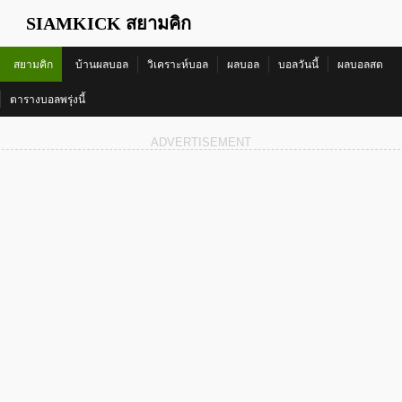
SIAMKICK สยามคิก
สยามคิก
บ้านผลบอล
วิเคราะห์บอล
ผลบอล
บอลวันนี้
ผลบอลสด
ตารางบอลพรุ่งนี้
ADVERTISEMENT