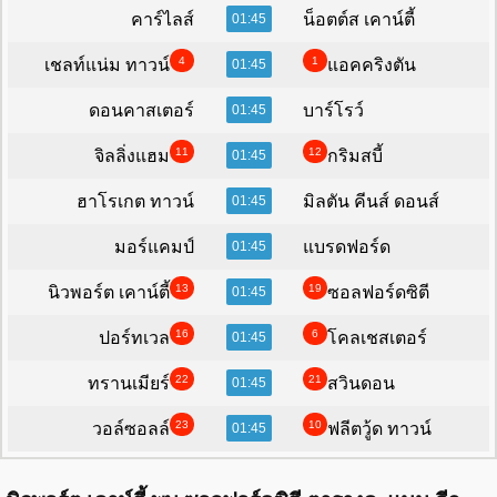
คาร์ไลส์
น็อตต์ส เคาน์ตี้
01:45
4
1
เชลท์แน่ม ทาวน์
แอคคริงตัน
01:45
ดอนคาสเตอร์
บาร์โรว์
01:45
11
12
จิลลิ่งแฮม
กริมสบี้
01:45
ฮาโรเกต ทาวน์
มิลตัน คีนส์ ดอนส์
01:45
มอร์แคมป์
แบรดฟอร์ด
01:45
13
19
นิวพอร์ต เคาน์ตี้
ซอลฟอร์ดซิตี
01:45
16
6
ปอร์ทเวล
โคลเชสเตอร์
01:45
22
21
ทรานเมียร์
สวินดอน
01:45
23
10
วอล์ซอลล์
ฟลีตวู้ด ทาวน์
01:45