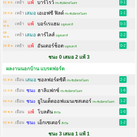
แพ้
บาร์โรว์
เหย้า
0-1
01 ส.ค.
กระชับมิตรสโมสร
เสมอ
เอเอฟซี ฟิลด์
เหย้า
1-1
28 ก.ค.
กระชับมิตรสโมสร
18
แพ้
บอร์เรแฮม
เหย้า
0-3
บลูสแควร์
เม.ย.
06
เสมอ
คาร์ไลส์
เหย้า
2-2
บลูสแควร์
เม.ย.
แพ้
อันเดอร์ช็อต
เหย้า
0-2
28 มี.ค.
บลูสแควร์
ชนะ 0 เสมอ 2 แพ้ 3
ผลงานนอกบ้าน แบรดฟอร์ด
เสมอ
ซอลฟอร์ดซิตี
เยือน
2-2
01 ส.ค.
กระชับมิตรสโมสร
ชนะ
ฮาลิแฟกซ์
เยือน
1-6
11 ก.ค.
กระชับมิตรสโมสร
ชนะ
ยูไนเต็ดออฟแมนเชสเตอร์
เยือน
1-2
04 ก.ค.
กระชับมิตรสโมสร
แพ้
โบลตัน
เยือน
1-0
09 พ.ค.
ลีกวัน
ชนะ
เอ็กเซเตอร์
เยือน
1-2
02 พ.ค.
ลีกวัน
ชนะ 3 เสมอ 1 แพ้ 1