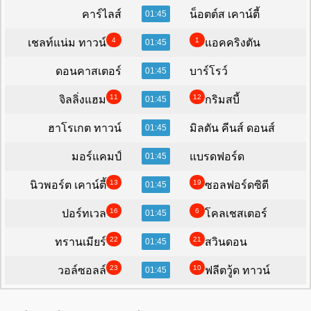
คาร์ไลส์
น็อตต์ส เคาน์ตี้
01:45
4
1
เชลท์แน่ม ทาวน์
แอคคริงตัน
01:45
ดอนคาสเตอร์
บาร์โรว์
01:45
11
12
จิลลิ่งแฮม
กริมสบี้
01:45
ฮาโรเกต ทาวน์
มิลตัน คีนส์ ดอนส์
01:45
มอร์แคมป์
แบรดฟอร์ด
01:45
13
19
นิวพอร์ต เคาน์ตี้
ซอลฟอร์ดซิตี
01:45
16
6
ปอร์ทเวล
โคลเชสเตอร์
01:45
22
21
ทรานเมียร์
สวินดอน
01:45
23
10
วอล์ซอลล์
ฟลีตวู้ด ทาวน์
01:45