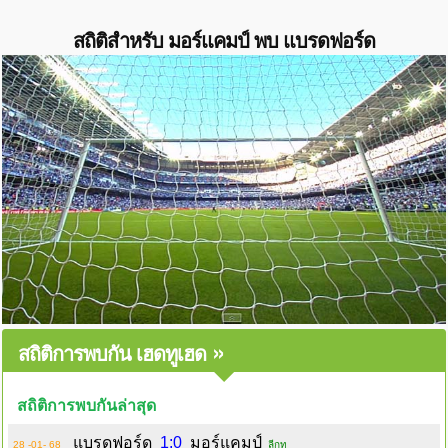
สถิติสำหรับ มอร์แคมป์ พบ แบรดฟอร์ด
»
สถิติการพบกัน เฮดทูเฮด
สถิติการพบกันล่าสุด
แบรดฟอร์ด
1:0
มอร์แคมป์
28 -01- 68
ลีกทู