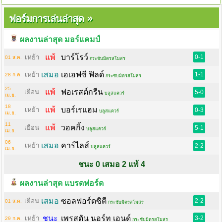
»
ฟอร์มการเล่นล่าสุด
ผลงานล่าสุด มอร์แคมป์
แพ้
บาร์โรว์
เหย้า
0-1
01 ส.ค.
กระชับมิตรสโมสร
เสมอ
เอเอฟซี ฟิลด์
เหย้า
1-1
28 ก.ค.
กระชับมิตรสโมสร
25
แพ้
ฟอเรสต์กรีน
เยือน
5-0
บลูสแควร์
เม.ย.
18
แพ้
บอร์เรแฮม
เหย้า
0-3
บลูสแควร์
เม.ย.
11
แพ้
วอคกิ้ง
เยือน
5-1
บลูสแควร์
เม.ย.
06
เสมอ
คาร์ไลส์
เหย้า
2-2
บลูสแควร์
เม.ย.
ชนะ 0 เสมอ 2 แพ้ 4
ผลงานล่าสุด แบรดฟอร์ด
เสมอ
ซอลฟอร์ดซิตี
เยือน
2-2
01 ส.ค.
กระชับมิตรสโมสร
ชนะ
เพรสตัน นอร์ท เอนด์
เหย้า
3-2
29 ก.ค.
กระชับมิตรสโมสร