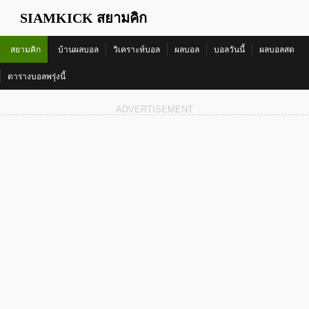
SIAMKICK สยามคิก
สยามคิก
บ้านผลบอล
วิเคราะห์บอล
ผลบอล
บอลวันนี้
ผลบอลสด
ตารางบอลพรุ่งนี้
ADVERTISEMENT