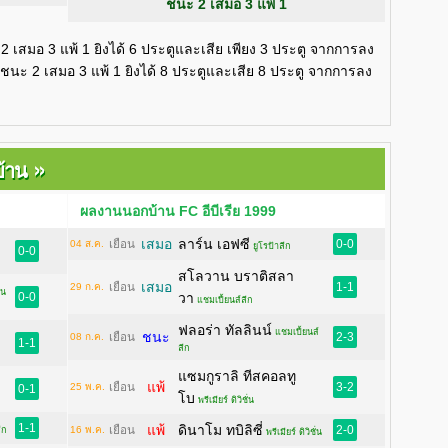
ชนะ 2 เสมอ 3 แพ้ 1
 เสมอ 3 แพ้ 1 ยิงได้ 6 ประตูและเสีย เพียง 3 ประตู จากการลง
ชนะ 2 เสมอ 3 แพ้ 1 ยิงได้ 8 ประตูและเสีย 8 ประตู จากการลง
»
้าน
ผลงานนอกบ้าน FC อีบีเรีย 1999
เสมอ
ลาร์น เอฟซี
เยือน
0-0
04 ส.ค.
ยูโรป้าลีก
0-0
สโลวาน บราติสลา
เสมอ
เยือน
1-1
29 ก.ค.
อน
0-0
วา
แชมเปี้ยนส์ลีก
ฟลอร่า ทัลลินน์
แชมเปี้ยนส์
ชนะ
เยือน
2-3
08 ก.ค.
1-1
ลีก
แซมกูราลิ ทีสคอลทู
แพ้
เยือน
3-2
25 พ.ค.
0-1
โบ
พรีเมียร์ ดิวิชั่น
1-1
แพ้
ดินาโม ทบิลิซี่
เยือน
2-0
16 พ.ค.
ีก
พรีเมียร์ ดิวิชั่น