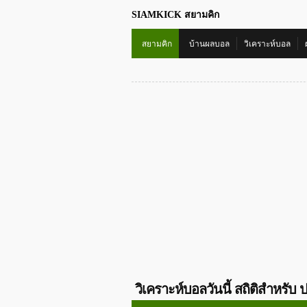
SIAMKICK สยามคิก
สยามคิก
บ้านผลบอล
วิเคราะห์บอล
วิเคราะห์บอลวันนี้ สถิติสำหรับ ป