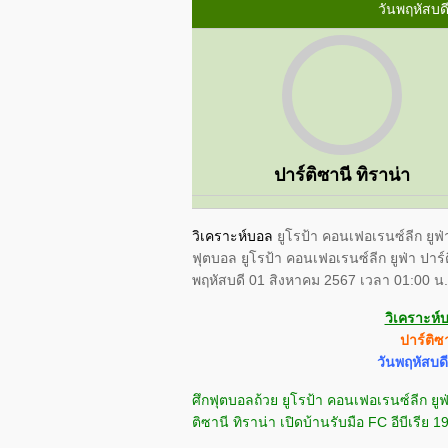
วันพฤหัสบด
ปาร์ติซานี ทิราน่า
วิเคราะห์บอล
ยูโรป้า คอนเฟอเรนซ์ลีก ยูฟ่
ฟุตบอล ยูโรป้า คอนเฟอเรนซ์ลีก ยูฟ่า ปาร์
พฤหัสบดี 01 สิงหาคม 2567 เวลา 01:00 น.
วิเคราะห
ปาร์ติซา
วันพฤหัสบด
ศึกฟุตบอลถ้วย ยูโรป้า คอนเฟอเรนซ์ลีก ยู
ติซานี ทิราน่า เปิดบ้านรับมือ FC อีบีเรีย 1