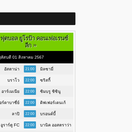
ฟุตบอล ยูโรป้า คอนเฟอเรนซ์
»
ลีก
หัสบดี 01 สิงหาคม 2567
อัสตาน่า
มิลซามี่
21:00
บราโว
ซริสกี้
22:00
 อาร์เมเนีย
ซิมบรู ชิซินู
22:00
อร์ดาบาซี่ย์
ดิฟเฟอร์เดนเก้
22:00
ลาปิ
บรอนด์บี้
22:00
อูราร์ตู FC
บานิค ออสตราว่า
22:00