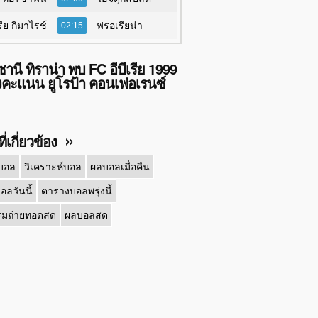
รีย กิมาไรช์
ฟรอเรียน่า
02:15
ซานี ทิราน่า พบ FC อีบีเรีย 1999
คะแนน ยูโรป้า คอนเฟอเรนซ์
»
ี่เกี่ยวข้อง
บอล
วิเคราะห์บอล
ผลบอลเมื่อคืน
ลวันนี้
ตารางบอลพรุ่งนี้
มถ่ายทอดสด
ผลบอลสด