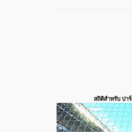
สถิติสำหรับ ปาร์