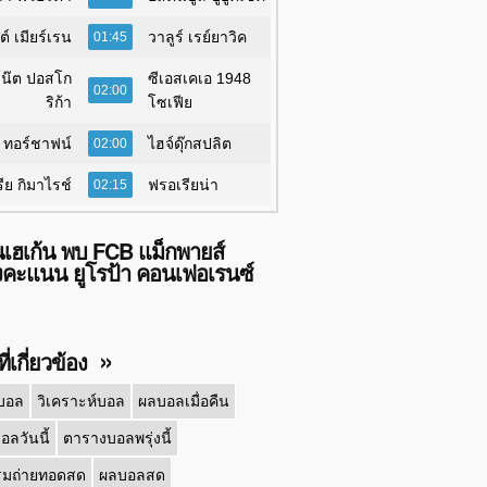
์ เมียร์เรน
วาลูร์ เรย์ยาวิค
01:45
กโน๊ต ปอสโก
ซีเอสเคเอ 1948
02:00
ริก้า
โซเฟีย
 ทอร์ชาฟน์
ไฮจ์ดุ๊กสปลิต
02:00
รีย กิมาไรช์
ฟรอเรียน่า
02:15
เฮเก้น พบ FCB แม็กพายส์
คะแนน ยูโรป้า คอนเฟอเรนซ์
»
ี่เกี่ยวข้อง
บอล
วิเคราะห์บอล
ผลบอลเมื่อคืน
ลวันนี้
ตารางบอลพรุ่งนี้
มถ่ายทอดสด
ผลบอลสด