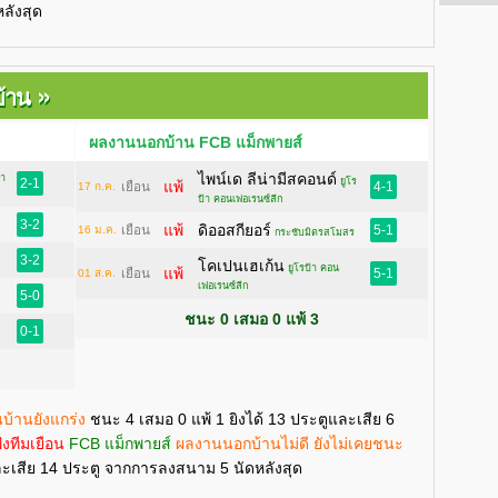
ลังสุด
»
้าน
ผลงานนอกบ้าน FCB แม็กพายส์
ไพน์เด ลีน่ามีสคอนด์
้า
2-1
ยูโร
แพ้
เยือน
4-1
17 ก.ค.
ป้า คอนเฟอเรนซ์ลีก
3-2
แพ้
ดิออสกียอร์
เยือน
5-1
16 ม.ค.
กระชับมิตรสโมสร
3-2
โคเปนเฮเก้น
ยูโรป้า คอน
แพ้
เยือน
5-1
01 ส.ค.
เฟอเรนซ์ลีก
5-0
ชนะ 0 เสมอ 0 แพ้ 3
0-1
บ้านยังแกร่ง
ชนะ 4 เสมอ 0 แพ้ 1 ยิงได้ 13 ประตูและเสีย 6
่งทีมเยือน
FCB แม็กพายส์
ผลงานนอกบ้านไม่ดี ยังไม่เคยชนะ
ละเสีย 14 ประตู จากการลงสนาม 5 นัดหลังสุด