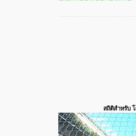
สถิติสำหรับ 