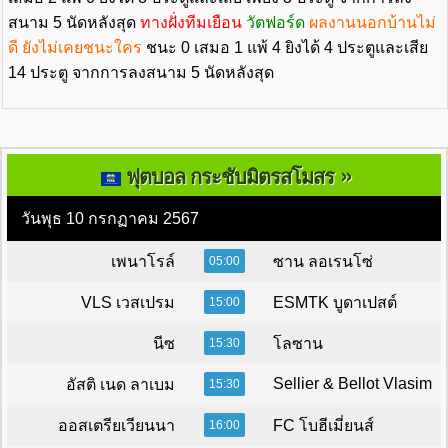
สนาม 5 นัดหลังสุด
ทางฝั่งทีมเยือน
วัตฟอร์ด
ผลงานนอกบ้านไม่
ดี ยังไม่เคยชนะใคร
ชนะ 0 เสมอ 1 แพ้ 4 ยิงได้ 4 ประตูและเสีย
14 ประตู จากการลงสนาม 5 นัดหลังสุด
»
ฟุตบอล กระชับมิตรสโมสร
วันพุธ 10 กรกฏาคม 2567
เพนาโรล์
ซาน ลอเรนโซ่
05:00
VLS เวสเปรม
ESMTK บูดาเปสต์
15:00
นีซ
โลซาน
15:30
Sellier & Bellot Vlasim
อัสติ เนด ลาเบม
15:30
ออสเตรียเวียนนา
FC โบฮีเมี่ยนส์
16:00