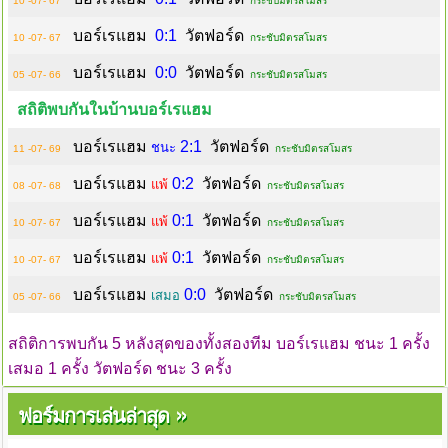
10 -07- 67
กระชับมิตรสโมสร
บอร์เรแฮม
0:1
วัตฟอร์ด
10 -07- 67
กระชับมิตรสโมสร
บอร์เรแฮม
0:0
วัตฟอร์ด
05 -07- 66
กระชับมิตรสโมสร
สถิติพบกันในบ้านบอร์เรแฮม
บอร์เรแฮม
2:1
วัตฟอร์ด
ชนะ
11 -07- 69
กระชับมิตรสโมสร
บอร์เรแฮม
0:2
วัตฟอร์ด
แพ้
08 -07- 68
กระชับมิตรสโมสร
บอร์เรแฮม
0:1
วัตฟอร์ด
แพ้
10 -07- 67
กระชับมิตรสโมสร
บอร์เรแฮม
0:1
วัตฟอร์ด
แพ้
10 -07- 67
กระชับมิตรสโมสร
บอร์เรแฮม
0:0
วัตฟอร์ด
เสมอ
05 -07- 66
กระชับมิตรสโมสร
สถิติการพบกัน 5 หลังสุดของทั้งสองทีม บอร์เรแฮม ชนะ 1 ครั้ง
เสมอ 1 ครั้ง วัตฟอร์ด ชนะ 3 ครั้ง
»
ฟอร์มการเล่นล่าสุด