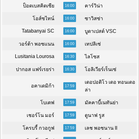
ป็อดเบสคิดเซีย
คาร์วิน่า
16:00
โอส์ซไทน์
ซาวิสซ่า
16:00
Tatabanyai SC
บูดาเปสต์ VSC
16:00
วอร์ต้า พอซแนน
เทปลิเซ่
16:00
Lusitania Lourosa
ไลโซส
16:30
ปากอส แฟร์เรยร่า
โอลิเวียร์เร็นเซ่
16:30
เดอปอติโว เดอ ทอนเดอ
อคาเดมิก้า
17:59
ล่า
โบเตฟ
มัคคาบี้เนทันย่า
17:59
เชอร์โน มอร์
ดูนาฟ รูส
17:59
โครบรี้ กวอกูฟ
เลช พอซนาน II
17:59