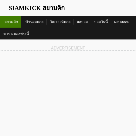
SIAMKICK สยามคิก
สยามคิก
บ้านผลบอล
วิเคราะห์บอล
ผลบอล
บอลวันนี้
ผลบอลสด
ตารางบอลพรุ่งนี้
ADVERTISEMENT