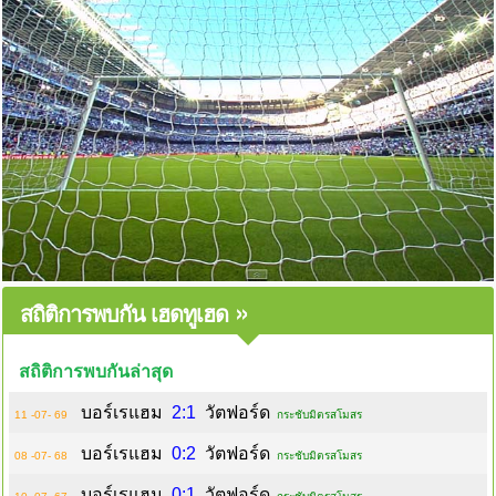
»
สถิติการพบกัน เฮดทูเฮด
สถิติการพบกันล่าสุด
บอร์เรแฮม
2:1
วัตฟอร์ด
11 -07- 69
กระชับมิตรสโมสร
บอร์เรแฮม
0:2
วัตฟอร์ด
08 -07- 68
กระชับมิตรสโมสร
บอร์เรแฮม
0:1
วัตฟอร์ด