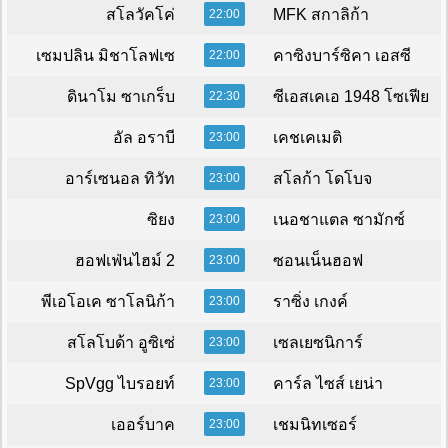
สโลวัคโค่
MFK สกาลิก้า
22:00
เซมปลิน มิชาโลฟเซ
คาซิงบาร์ซิคา เอสซี
22:00
ดินาโม ซาเกร็บ
ซีเอสเคเอ 1948 โซเฟีย
22:30
อัล อราบี
เคชเคเมติ
23:00
อาร์เซนอล ทิวัท
สโลก้า โดโบจ
23:00
ซิยง
เนอชาแตล ซามักซ์
23:00
ฮอฟเฟ่นไฮม์ 2
ซอนเน็นฮอฟ
23:00
พีเอโอเค ซาโลนิก้า
ราซิ่ง เกงค์
23:00
สโลโบด้า อูซิเซ่
เซลเยซนิการ์
23:00
SpVgg ไบรอยท์
คาร์ล ไซส์ เยน่า
23:00
เออร์บาค
เชมนิทเซอร์
23:00