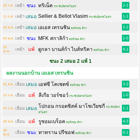
ชนะ
ทริเน็ค
เหย้า
2-1
05 ก.ค.
กระชับมิตรสโมสร
Sellier & Bellot Vlasim
เสมอ
เหย้า
1-1
11 ก.พ.
กระชับมิตรสโมสร
เสมอ
เอเอส เทรนชิน
เหย้า
2-2
18 พ.ค.
คอร์กอน ลีกา
ชนะ
MFK สกาลิก้า
เหย้า
1-0
04 พ.ค.
คอร์กอน ลีกา
20
แพ้
ดูกลา บานส์ก้า ไบส์ทริคา
เหย้า
0-1
คอร์กอน ลีกา
เม.ย.
ชนะ 2 เสมอ 2 แพ้ 1
ผลงานนอกบ้าน เอเอส เทรนชิน
เสมอ
เอฟซี โคเชตซ์
เยือน
3-3
01 ส.ค.
คอร์กอน ลีกา
แพ้
ลีเกีย วอร์ซอว์
เยือน
1-0
10 ก.ค.
กระชับมิตรสโมสร
โปกอน กรอดซิสค์ มาโซเวียซกี
กระชับมิตร
เสมอ
เยือน
1-1
07 ก.ค.
สโมสร
แพ้
รูซอมเบร็อค
เยือน
4-3
09 พ.ค.
คอร์กอน ลีกา
26
ชนะ
ทาทราน ปรีซอฟ
เยือน
0-1
คอร์กอน ลีกา
เม.ย.