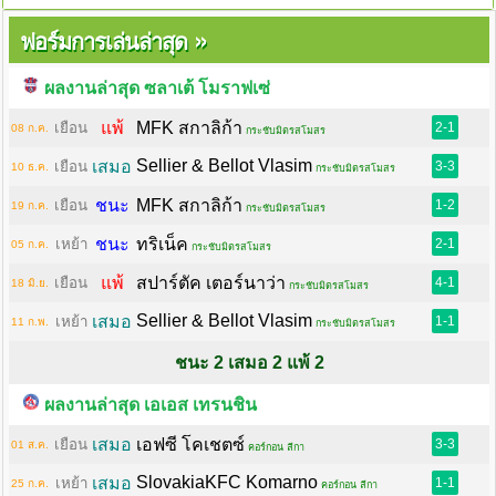
»
ฟอร์มการเล่นล่าสุด
ผลงานล่าสุด ซลาเต้ โมราฟเซ่
แพ้
MFK สกาลิก้า
เยือน
2-1
08 ก.ค.
กระชับมิตรสโมสร
Sellier & Bellot Vlasim
เสมอ
เยือน
3-3
10 ธ.ค.
กระชับมิตรสโมสร
ชนะ
MFK สกาลิก้า
เยือน
1-2
19 ก.ค.
กระชับมิตรสโมสร
ชนะ
ทริเน็ค
เหย้า
2-1
05 ก.ค.
กระชับมิตรสโมสร
แพ้
สปาร์ตัค เตอร์นาว่า
เยือน
4-1
18 มิ.ย.
กระชับมิตรสโมสร
Sellier & Bellot Vlasim
เสมอ
เหย้า
1-1
11 ก.พ.
กระชับมิตรสโมสร
ชนะ 2 เสมอ 2 แพ้ 2
ผลงานล่าสุด เอเอส เทรนชิน
เสมอ
เอฟซี โคเชตซ์
เยือน
3-3
01 ส.ค.
คอร์กอน ลีกา
SlovakiaKFC Komarno
เสมอ
เหย้า
1-1
25 ก.ค.
คอร์กอน ลีกา