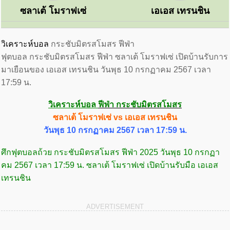
ซลาเต้ โมราฟเซ่
เอเอส เทรนชิน
วิเคราะห์บอล
กระชับมิตรสโมสร ฟีฟ่า
ฟุตบอล กระชับมิตรสโมสร ฟีฟ่า ซลาเต้ โมราฟเซ่ เปิดบ้านรับการ
มาเยือนของ เอเอส เทรนชิน วันพุธ 10 กรกฏาคม 2567 เวลา
17:59 น.
วิเคราะห์บอล
ฟีฟ่า กระชับมิตรสโมสร
ซลาเต้ โมราฟเซ่ vs เอเอส เทรนชิน
วันพุธ 10 กรกฏาคม 2567 เวลา 17:59 น.
ศึกฟุตบอลถ้วย กระชับมิตรสโมสร ฟีฟ่า 2025 วันพุธ 10 กรกฏา
คม 2567 เวลา 17:59 น. ซลาเต้ โมราฟเซ่ เปิดบ้านรับมือ เอเอส
เทรนชิน
ADVERTISEMENT