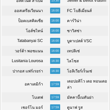
Sellier & Bellot Vlasim
อัสติ เนด ลาเบม
15:30
ออสเตรียเวียนนา
FC โบฮีเมี่ยนส์
16:00
ป็อดเบสคิดเซีย
คาร์วิน่า
16:00
โอส์ซไทน์
ซาวิสซ่า
16:00
Tatabanyai SC
บูดาเปสต์ VSC
16:00
วอร์ต้า พอซแนน
เทปลิเซ่
16:00
Lusitania Lourosa
ไลโซส
16:30
ปากอส แฟร์เรยร่า
โอลิเวียร์เร็นเซ่
16:30
เดอปอติโว เดอ ทอนเดอ
อคาเดมิก้า
17:59
ล่า
โบเตฟ
มัคคาบี้เนทันย่า
17:59
เชอร์โน มอร์
ดูนาฟ รูส
17:59