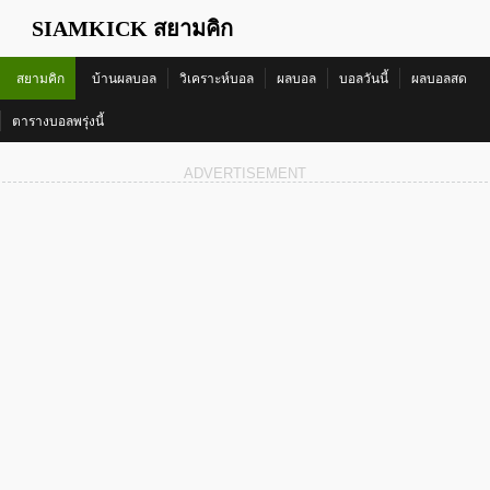
SIAMKICK สยามคิก
สยามคิก
บ้านผลบอล
วิเคราะห์บอล
ผลบอล
บอลวันนี้
ผลบอลสด
ตารางบอลพรุ่งนี้
ADVERTISEMENT