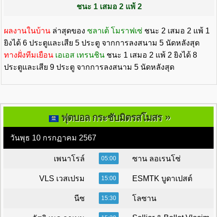
ชนะ 1 เสมอ 2 แพ้ 2
ผลงานในบ้าน
ล่าสุดของ
ซลาเต้ โมราฟเซ่
ชนะ 2 เสมอ 2 แพ้ 1
ยิงได้ 6 ประตูและเสีย 5 ประตู จากการลงสนาม 5 นัดหลังสุด
ทางฝั่งทีมเยือน
เอเอส เทรนชิน
ชนะ 1 เสมอ 2 แพ้ 2 ยิงได้ 8
ประตูและเสีย 9 ประตู จากการลงสนาม 5 นัดหลังสุด
»
ฟุตบอล กระชับมิตรสโมสร
วันพุธ 10 กรกฏาคม 2567
เพนาโรล์
ซาน ลอเรนโซ่
05:00
VLS เวสเปรม
ESMTK บูดาเปสต์
15:00
นีซ
โลซาน
15:30