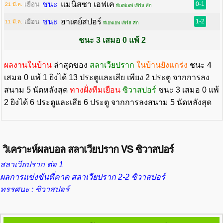
ชนะ
แมนิสซา เอฟเค
เยือน
0-1
21 มี.ค.
ทีเอฟเอฟ เฟิร์ส ลีก
ชนะ
ฮาเตย์สปอร์
เยือน
1-2
11 มี.ค.
ทีเอฟเอฟ เฟิร์ส ลีก
ชนะ 3 เสมอ 0 แพ้ 2
ผลงานในบ้าน
ล่าสุดของ
สลาเวียปราก
ในบ้านยังแกร่ง
ชนะ 4
เสมอ 0 แพ้ 1 ยิงได้ 13 ประตูและเสีย เพียง 2 ประตู จากการลง
สนาม 5 นัดหลังสุด
ทางฝั่งทีมเยือน
ซิวาสปอร์
ชนะ 3 เสมอ 0 แพ้
2 ยิงได้ 6 ประตูและเสีย 6 ประตู จากการลงสนาม 5 นัดหลังสุด
วิเคราะห์ผลบอล สลาเวียปราก VS ซิวาสปอร์
สลาเวียปราก ต่อ 1
ผลการแข่งขันที่คาด สลาเวียปราก 2-2 ซิวาสปอร์
ทรรศนะ : ซิวาสปอร์