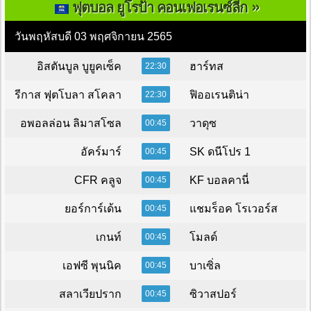
»
ฟุตบอล ยูโรป้า คอนเฟอเรนซ์ลีก
วันพฤหัสบดี 03 พฤศจิกายน 2565
อิสตันบูล บูยูคเซ็ค
ฮาร์ทส
22:30
รีกาส ฟุตโบลา สโคลา
ฟิออเรนติน่า
22:30
อพอลล่อน ลิมาสโซล
วาดุซ
00:45
อัคร์มาร์
SK ดนีโปร 1
00:45
CFR คลูจ
KF บอลคานี่
00:45
ยอร์การ์เด้น
แชมร็อค โรเวอร์ส
00:45
เกนท์
โมลด์
00:45
เอฟซี พุนนิค
บาเซิ่ล
00:45
สลาเวียปราก
ซิวาสปอร์
00:45