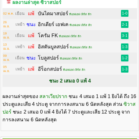
ผลงานล่าสุด ซิวาสปอร์
แพ้
บันไดมาสปอร์
เยือน
1-0
02 พ.ค.
ทีเอฟเอฟ เฟิร์ส ลีก
26
ชนะ
อิกเดียร์ เอฟเค
เหย้า
2-1
ทีเอฟเอฟ เฟิร์ส ลีก
เม.ย.
19
แพ้
โครัม FK
เยือน
3-1
ทีเอฟเอฟ เฟิร์ส ลีก
เม.ย.
13
แพ้
อิสตันบูลสปอร์
เหย้า
1-3
ทีเอฟเอฟ เฟิร์ส ลีก
เม.ย.
09
ชนะ
โบลูสปอร์
เยือน
1-2
ทีเอฟเอฟ เฟิร์ส ลีก
เม.ย.
05
แพ้
อีร็อกสปอร์
เหย้า
1-3
ทีเอฟเอฟ เฟิร์ส ลีก
เม.ย.
ชนะ 2 เสมอ 0 แพ้ 4
ผลงานล่าสุดของ
สลาเวียปราก
ชนะ 4 เสมอ 1 แพ้ 1 ยิงได้ ถึง 16
ประตูและเสีย 4 ประตู จากการลงสนาม 6 นัดหลังสุด ส่วน
ซิวาส
ปอร์
ชนะ 2 เสมอ 0 แพ้ 4 ยิงได้ 7 ประตูและเสีย 12 ประตู จาก
การลงสนาม 6 นัดหลังสุด