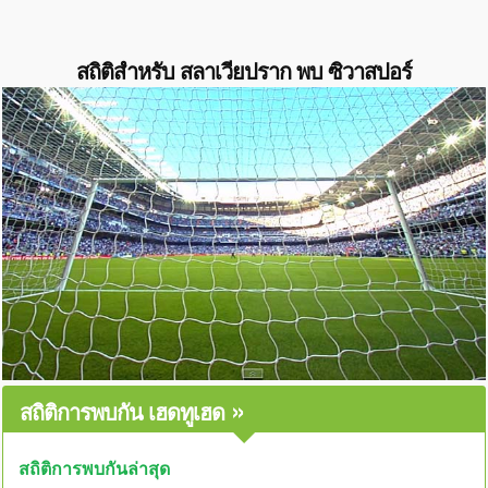
สถิติสำหรับ สลาเวียปราก พบ ซิวาสปอร์
»
สถิติการพบกัน เฮดทูเฮด
สถิติการพบกันล่าสุด