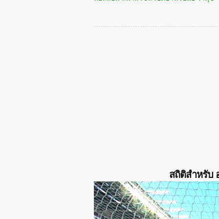
สถิติสำหรับ