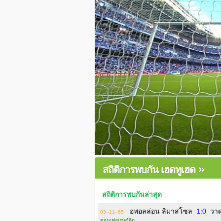
»
สถิติการพบกัน เฮดทูเฮด
สถิติการพบกันล่าสุด
อพอลล่อน ลิมาสโซล
1:0
วาด
03 -11- 65
คอนเฟอเรนซ์ลีก