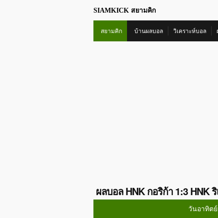
SIAMKICK สยามคิก
สยามคิก
บ้านผลบอล
วิเคราะห์บอล
ผลบอล HNK กอริก้า 1:3 HNK ริ
วันอาทิตย