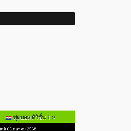
»
ฟุตบอล ดิวิชั่น 1
ิตย์ 05 ตุลาคม 2568