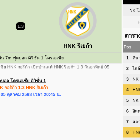
NK โ
H
1:3
ตาราง
HNK ริเยก้า
Pos
คืน 7m
ฟุตบอล ดิวิชั่น 1 โครเอเชีย
1
ดิน
ชีย HNK กอริก้า เปิดบ้านแพ้ HNK ริเยก้า 1:3 วันอาทิตย์ 05
2
ไฮจ์
3
NK 
บอล โครเอเชีย ดิวิชั่น 1
 กอริก้า 1:3 HNK ริเยก้า
4
HNK
์ 05 ตุลาคม 2568 เวลา 20:45 น.
5
NK 
6
อิสต
7
สลา
8
HNK