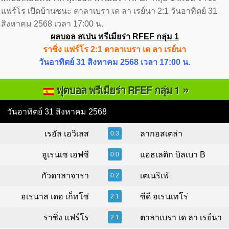
แฟร์โร เปิดบ้านชนะ ตาลาเบรา เด ลา เรย์นา 2:1 วันอาทิตย์ 31
สิงหาคม 2568 เวลา 17:00 น.
ผลบอล สเปน พรีเมียร่า RFEF กลุ่ม 1
ราซิ่ง แฟร์โร 2:1 ตาลาเบรา เด ลา เรย์นา
วันอาทิตย์ 31 สิงหาคม 2568 เวลา 17:00 น.
»
ฟุตบอล พรีเมียร่า RFEF กลุ่ม 1
วันอาทิตย์ 31 สิงหาคม 2568
เรอัล เอวิเลส
ลากอสเตล่า
0:3
อูเรนเซ เอฟซี
แอธเลติก บิลเบา B
0:0
กัวดาลาจารา
เตเนริเฟ่
0:2
อเรนาส เดอ เก็ทโซ่
ซีดี อเรนเทโร่
2:1
ราซิ่ง แฟร์โร
ตาลาเบรา เด ลา เรย์นา
2:1