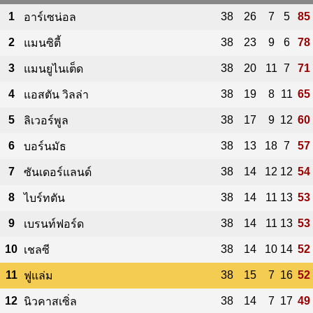
1
38
26
7
5
85
อาร์เซน่อล
2
38
23
9
6
78
แมนซิตี้
3
38
20
11
7
71
แมนยูไนเต็ด
4
38
19
8
11
65
แอสตัน วิลล่า
5
38
17
9
12
60
ลิเวอร์พูล
6
38
13
18
7
57
บอร์นมัธ
7
38
14
12
12
54
ซันเดอร์แลนด์
8
38
14
11
13
53
ไบร์ทตัน
9
38
14
11
13
53
เบรนท์ฟอร์ด
10
38
14
10
14
52
เชลซี
11
38
15
7
16
52
ฟูแล่ม
12
38
14
7
17
49
นิวคาสเซิ่ล