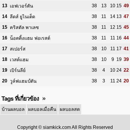
13
38
13
10
15
49
เอฟเวอร์ตัน
14
38
11
14
13
47
ลีดส์ ยูไนเต็ด
15
38
11
12
15
45
คริสตัล พาเลซ
16
38
11
11
16
44
น็อตติ้งแฮม ฟอเรสต์
17
38
10
11
17
41
สเปอร์ส
18
38
10
9
19
39
เวสต์แฮม
19
38
4
10
24
22
เบิร์นลีย์
20
38
3
11
24
20
วูล์ฟแฮมป์ตัน
»
Tags ที่เกี่ยวข้อง
บ้านผลบอล
ผลบอลเมื่อคืน
ผลบอลสด
Copyright © siamkick.com All Rights Reserved