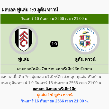
ผลบอล ฟูแล่ม 1:0 ลูตัน ทาวน์
วันเสาร์ 16 กันยายน 2566 เวลา 21:00 น.
1:0
ฟูแล่ม
ลูตัน ทาวน์
ผลบอลเมื่อคืน 7m
ฟุตบอล พรีเมียร์ลีก อังกฤษ
ผลบอลเมื่อคืน 7m ฟุตบอล พรีเมียร์ลีก อังกฤษ ฟูแล่ม เปิดบ้าน
ชนะ ลูตัน ทาวน์ 1:0 วันเสาร์ 16 กันยายน 2566 เวลา 21:00 น.
ผลบอล อังกฤษ พรีเมียร์ลีก
ฟูแล่ม 1:0 ลูตัน ทาวน์
วันเสาร์ 16 กันยายน 2566 เวลา 21:00 น.