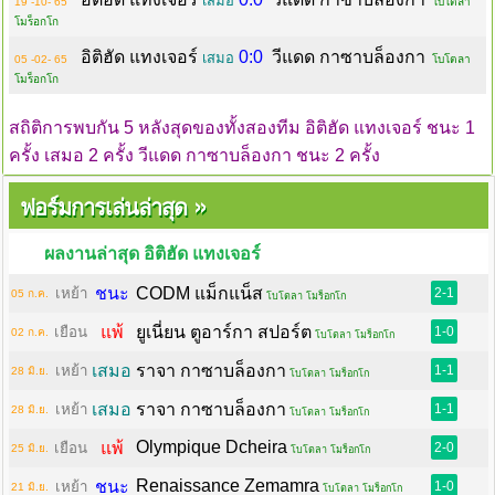
เสมอ
19 -10- 65
โบโตลา
โมร็อกโก
อิติฮัด แทงเจอร์
0:0
วีแดด กาซาบล็องกา
เสมอ
05 -02- 65
โบโตลา
โมร็อกโก
สถิติการพบกัน 5 หลังสุดของทั้งสองทีม อิติฮัด แทงเจอร์ ชนะ 1
ครั้ง เสมอ 2 ครั้ง วีแดด กาซาบล็องกา ชนะ 2 ครั้ง
»
ฟอร์มการเล่นล่าสุด
ผลงานล่าสุด อิติฮัด แทงเจอร์
ชนะ
CODM แม็กแน็ส
เหย้า
2-1
05 ก.ค.
โบโตลา โมร็อกโก
แพ้
ยูเนี่ยน ตูอาร์กา สปอร์ต
เยือน
1-0
02 ก.ค.
โบโตลา โมร็อกโก
เสมอ
ราจา กาซาบล็องกา
เหย้า
1-1
28 มิ.ย.
โบโตลา โมร็อกโก
เสมอ
ราจา กาซาบล็องกา
เหย้า
1-1
28 มิ.ย.
โบโตลา โมร็อกโก
Olympique Dcheira
แพ้
เยือน
2-0
25 มิ.ย.
โบโตลา โมร็อกโก
Renaissance Zemamra
ชนะ
เหย้า
1-0
21 มิ.ย.
โบโตลา โมร็อกโก