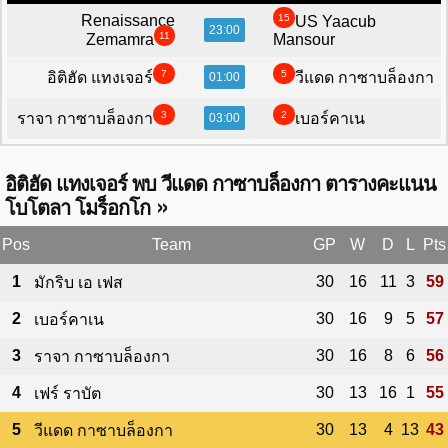
Renaissance
15
US Yaacub
23:00
11
Zemamra
Mansour
7
5
อิติฮัด แทงเจอร์
วีแดด กาซาบล็องกา
01:00
3
2
ราจา กาซาบล็องกา
เบอร์คาเน
03:00
อิติฮัด แทงเจอร์ พบ วีแดด กาซาบล็องกา ตารางคะแนน
»
โบโตลา โมร็อกโก
Pos
Team
GP
W
D
L
Pts
1
30
16
11
3
59
มักริบ เอ เฟส
2
30
16
9
5
57
เบอร์คาเน
3
30
16
8
6
56
ราจา กาซาบล็องกา
4
30
13
16
1
55
เฟร์ ราบัต
5
30
13
4
13
43
วีแดด กาซาบล็องกา