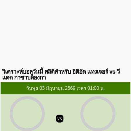
วิเคราะห์บอลวันนี้ สถิติสำหรับ อิติฮัด แทงเจอร์ vs วี
แดด กาซาบล็องกา
วันพุธ 03 มิถุนายน 2569 เวลา 01:00 น.
vs