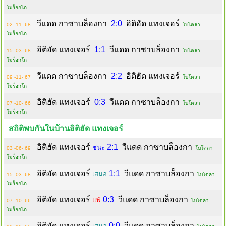
โมร็อกโก
วีแดด กาซาบล็องกา
2:0
อิติฮัด แทงเจอร์
02 -11- 68
โบโตลา
โมร็อกโก
อิติฮัด แทงเจอร์
1:1
วีแดด กาซาบล็องกา
15 -03- 68
โบโตลา
โมร็อกโก
วีแดด กาซาบล็องกา
2:2
อิติฮัด แทงเจอร์
09 -11- 67
โบโตลา
โมร็อกโก
อิติฮัด แทงเจอร์
0:3
วีแดด กาซาบล็องกา
07 -10- 66
โบโตลา
โมร็อกโก
สถิติพบกันในบ้านอิติฮัด แทงเจอร์
อิติฮัด แทงเจอร์
2:1
วีแดด กาซาบล็องกา
ชนะ
03 -06- 69
โบโตลา
โมร็อกโก
อิติฮัด แทงเจอร์
1:1
วีแดด กาซาบล็องกา
เสมอ
15 -03- 68
โบโตลา
โมร็อกโก
อิติฮัด แทงเจอร์
0:3
วีแดด กาซาบล็องกา
แพ้
07 -10- 66
โบโตลา
โมร็อกโก
อิติฮัด แทงเจอร์
0:0
วีแดด กาซาบล็องกา