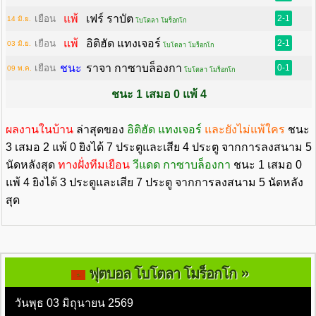
แพ้
เฟร์ ราบัต
เยือน
2-1
14 มิ.ย.
โบโตลา โมร็อกโก
แพ้
อิติฮัด แทงเจอร์
เยือน
2-1
03 มิ.ย.
โบโตลา โมร็อกโก
ชนะ
ราจา กาซาบล็องกา
เยือน
0-1
09 พ.ค.
โบโตลา โมร็อกโก
ชนะ 1 เสมอ 0 แพ้ 4
ผลงานในบ้าน
ล่าสุดของ
อิติฮัด แทงเจอร์
และยังไม่แพ้ใคร
ชนะ
3 เสมอ 2 แพ้ 0 ยิงได้ 7 ประตูและเสีย 4 ประตู จากการลงสนาม 5
นัดหลังสุด
ทางฝั่งทีมเยือน
วีแดด กาซาบล็องกา
ชนะ 1 เสมอ 0
แพ้ 4 ยิงได้ 3 ประตูและเสีย 7 ประตู จากการลงสนาม 5 นัดหลัง
สุด
»
ฟุตบอล โบโตลา โมร็อกโก
วันพุธ 03 มิถุนายน 2569