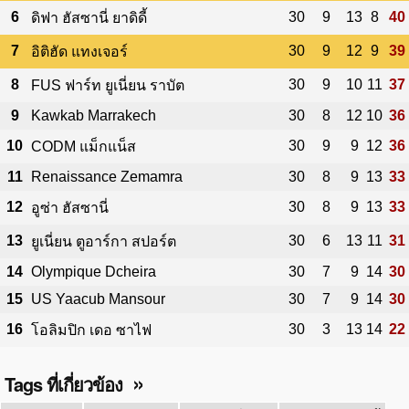
6
30
9
13
8
40
ดิฟา ฮัสซานี่ ยาดิดี้
7
30
9
12
9
39
อิติฮัด แทงเจอร์
8
30
9
10
11
37
FUS ฟาร์ท ยูเนี่ยน ราบัต
9
Kawkab Marrakech
30
8
12
10
36
10
30
9
9
12
36
CODM แม็กแน็ส
11
Renaissance Zemamra
30
8
9
13
33
12
30
8
9
13
33
อูซ่า ฮัสซานี่
13
30
6
13
11
31
ยูเนี่ยน ตูอาร์กา สปอร์ต
14
Olympique Dcheira
30
7
9
14
30
15
US Yaacub Mansour
30
7
9
14
30
16
30
3
13
14
22
โอลิมปิก เดอ ซาไฟ
»
Tags ที่เกี่ยวข้อง