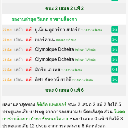
ชนะ 2 เสมอ 2 แพ้ 2
ผลงานล่าสุด วีแดด กาซาบล็องกา
แพ้
ยูเนี่ยน ตูอาร์กา สปอร์ต
เหย้า
1-2
05 ก.ค.
โบโตลา โมร็อกโก
แพ้
เบอร์คาเน
เยือน
2-0
02 ก.ค.
โบโตลา โมร็อกโก
Olympique Dcheira
แพ้
เหย้า
1-3
28 มิ.ย.
โบโตลา โมร็อกโก
Olympique Dcheira
แพ้
เหย้า
1-3
28 มิ.ย.
โบโตลา โมร็อกโก
แพ้
มักริบ เอ เฟส
เหย้า
0-1
25 มิ.ย.
โบโตลา โมร็อกโก
แพ้
ดิฟา ฮัสซานี่ ยาดิดี้
เยือน
1-0
21 มิ.ย.
โบโตลา โมร็อกโก
ชนะ 0 เสมอ 0 แพ้ 6
ผลงานล่าสุดของ
อิติฮัด แทงเจอร์
ชนะ 2 เสมอ 2 แพ้ 2 ยิงได้ 5
ประตูและเสีย 6 ประตู จากการลงสนาม 6 นัดหลังสุด ส่วน
วีแดด
กาซาบล็องกา
ยังหาชัยชนะไม่เจอ
ชนะ 0 เสมอ 0 แพ้ 6 ยิงได้ 3
ประตูและเสีย 12 ประตู จากการลงสนาม 6 นัดหลังสุด