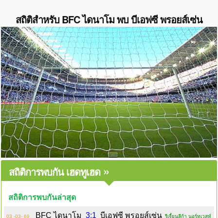
สถิติสำหรับ BFC ไดนาโม พบ บีเอฟซี พรอยส์เซ่น
»
สถิติการพบกัน เฮดทูเฮด
สถิติการพบกันล่าสุด
BFC ไดนาโม
3:1
บีเอฟซี พรอยส์เซ่น
03 -03- 69
รีเจี้ยนลีก้า นอร์ทเวสท์