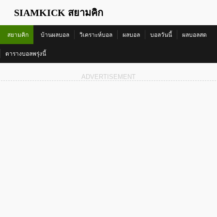
SIAMKICK สยามคิก
สยามคิก
บ้านผลบอล
วิเคราะห์บอล
ผลบอล
บอลวันนี้
ผลบอลสด
ตารางบอลพรุ่งนี้
ADVERTISEMENT