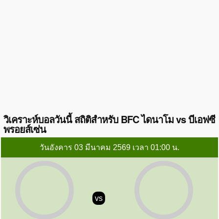
วิเคราะห์บอลวันนี้ สถิติสำหรับ BFC ไดนาโม vs บีเอฟซี
พรอยส์เซ่น
วันอังคาร 03 มีนาคม 2569 เวลา 01:00 น.
vs