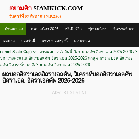
สยามคิก
SIAMKICK.COM
วันศุกร์ที่ 07 สิงหาคม พ.ศ.2569
บ้านผลบอล
ฟุตบอลโลก 2026
พรีเมียร์ลีก
ฟุตบอลไทย
วิเคราะห์บอล
ผลบอล
บอลวันนี้
ตารางบอลพรุ่งนี้
ผลบอลสด
(Israel State Cup) รายงานผลบอลสดวันนี้ อิสราเอลคัพ อิสราเอล 2025-2026 สุร
ปตารางคะแนน อิสราเอลคัพ อิสราเอล 2025-2026 ล่าสุด ตารางบอล อิสราเอ
ลคัพ วิเคราห์บอล อิสราเอลคัพ อิสราเอล 2025-2026
ผลบอลอิสราเอลอิสราเอลคัพ, วิเคราห์บอลอิสราเอลคัพ
อิสราเอล, อิสราเอลคัพ 2025-2026
ADVERTISEMENT