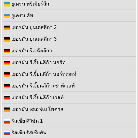
ยูเครน พรีเมียร์ลีก
ยูเครน คัพ
เยอรมัน บุนเดสลีกา 2
เยอรมัน บุนเดสลีกา 3
เยอรมัน รีเจนัลลีกา
เยอรมัน รีเจี้ยนลีก้า นอร์ท
เยอรมัน รีเจี้ยนลีก้า นอร์ทเวสท์
เยอรมัน รีเจี้ยนลีก้า เซาท์เวสท์
เยอรมัน รีเจี้ยนลีก้า เวสท์
เยอรมัน เดเอฟเบ โพคาล
รัสเซีย ดิวิชั่น 1
รัสเซีย รัสเซียคัพ