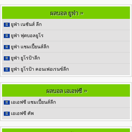
»
ผลบอล ยูฟ่า
ยูฟ่า เนชันส์ ลีก
ยูฟ่า ฟุตบอลยูโร
ยูฟ่า แชมเปี้ยนส์ลีก
ยูฟ่า ยูโรป้าลีก
ยูฟ่า ยูโรป้า คอนเฟอเรนซ์ลีก
»
ผลบอล เอเอฟซี
เอเอฟซี แชมเปี้ยนส์ลีก
เอเอฟซี คัพ