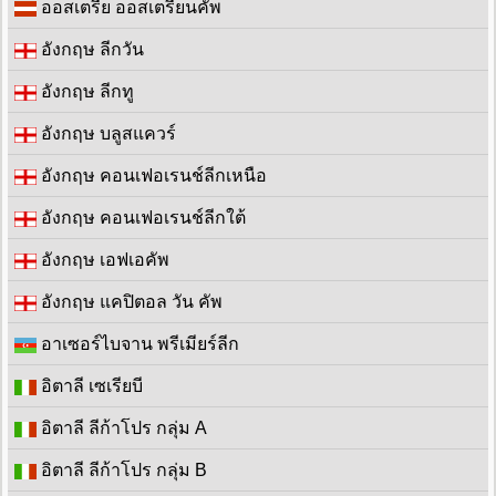
ออสเตรีย ออสเตรียนคัพ
อังกฤษ ลีกวัน
อังกฤษ ลีกทู
อังกฤษ บลูสแควร์
อังกฤษ คอนเฟอเรนช์ลีกเหนือ
อังกฤษ คอนเฟอเรนช์ลีกใต้
อังกฤษ เอฟเอคัพ
อังกฤษ แคปิตอล วัน คัพ
อาเซอร์ไบจาน พรีเมียร์ลีก
อิตาลี เซเรียบี
อิตาลี ลีก้าโปร กลุ่ม A
อิตาลี ลีก้าโปร กลุ่ม B