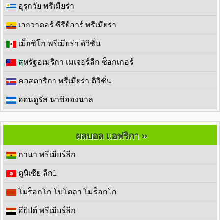
อุรุกวัย พรีเมียร่า
เอกวาดอร์ ซีรีย์อาร์ พรีเมียร่า
เม็กซิโก พรีเมียร่า ดิวิชั่น
สหรัฐอเมริกา เมเจอร์ลีก ซ็อกเกอร์
คอสตาริกา พรีเมียร่า ดิวิชั่น
ฮอนดูรัส นาซิอองนาล
»
ผลบอล แอฟริกา
กานา พรีเมียร์ลีก
ตูนิเซีย ลีก1
โมร็อกโก โบโตลา โมร็อกโก
อียิปต์ พรีเมียร์ลีก