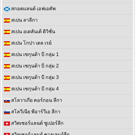
สกอตแลนด์ เอฟเอคัพ
สเปน ลาลีกา
สเปน อเดลันเต้ ดิวิชั่น
สเปน โกปา เดล เรย์
สเปน เซกุนด้า บี กลุ่ม 1
สเปน เซกุนด้า บี กลุ่ม 2
สเปน เซกุนด้า บี กลุ่ม 3
สเปน เซกุนด้า บี กลุ่ม 4
สโลวาเกีย คอร์กอน ลีกา
สโลวีเนีย พีอาร์วีเอ ลีกา
สวิตเซอร์แลนด์ ซูเปอร์ลีก
สวิตเซอร์แลนด์ ชาลเลนจ์ลีก