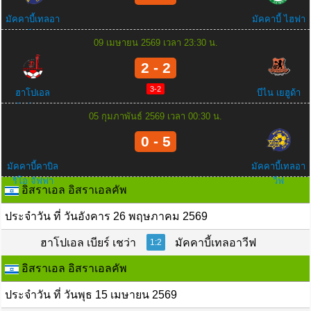
มัคคาบี้เทลอา
มัคคาบี้ ไฮฟา
วีฟ
09 เมษายน 2569 เวลา 23:30 น.
2
-
2
3-2
ฮาโปเอล
บีไน เยฮูด้า
เบียร์ เชว่า
05 กุมภาพันธ์ 2569 เวลา 00:30 น.
0
-
5
มัคคาบี้คาบิล
มัคคาบี้เทลอา
ริโอ จัฟฟา
วีฟ
อิสราเอล อิสราเอลคัพ
ประจำวัน ที่ วันอังคาร 26 พฤษภาคม 2569
ฮาโปเอล เบียร์ เชว่า
มัคคาบี้เทลอาวีฟ
1:2
อิสราเอล อิสราเอลคัพ
ประจำวัน ที่ วันพุธ 15 เมษายน 2569