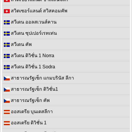
สวิตเซอร์แลนด์ สวิสคอมคัพ
สวีเดน ออลสเวนส์คาน
สวีเดน ซุปเปอร์เรทเท่น
สวีเดน คัพ
สวีเดน ดิวิชั่น 1 Norra
สวีเดน ดิวิชั่น 1 Sodra
สาธารณรัฐเช็ก แกมบรินัส ลีกา
สาธารณรัฐเช็ก ดิวิชั่น1
สาธารณรัฐเช็ก คัพ
ออสเตรีย บุนเดสลีกา
ออสเตรีย ดิวิชั่น 1