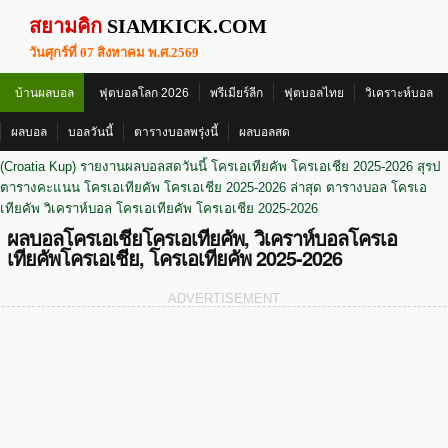
สยามคิก
SIAMKICK.COM
วันศุกร์ที่ 07 สิงหาคม พ.ศ.2569
บ้านผลบอล
ฟุตบอลโลก 2026
พรีเมียร์ลีก
ฟุตบอลไทย
วิเคราะห์บอล
ผลบอล
บอลวันนี้
ตารางบอลพรุ่งนี้
ผลบอลสด
(Croatia Kup) รายงานผลบอลสดวันนี้ โครเอเทียคัพ โครเอเชีย 2025-2026 สุรป
ตารางคะแนน โครเอเทียคัพ โครเอเชีย 2025-2026 ล่าสุด ตารางบอล โครเอ
เทียคัพ วิเคราห์บอล โครเอเทียคัพ โครเอเชีย 2025-2026
ผลบอลโครเอเชียโครเอเทียคัพ, วิเคราห์บอลโครเอ
เทียคัพโครเอเชีย, โครเอเทียคัพ 2025-2026
ADVERTISEMENT