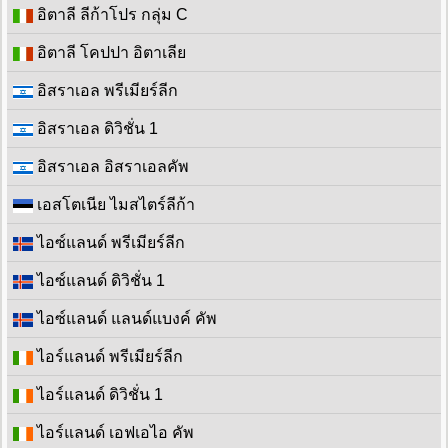
อิตาลี ลีก้าโปร กลุ่ม C
อิตาลี โคปปา อิตาเลีย
อิสราเอล พรีเมียร์ลีก
อิสราเอล ดิวิชั่น 1
อิสราเอล อิสราเอลคัพ
เอสโตเนีย ไมสไตร์ลีก้า
ไอซ์แลนด์ พรีเมียร์ลีก
ไอซ์แลนด์ ดิวิชั่น 1
ไอซ์แลนด์ แลนด์แบงค์ คัพ
ไอร์แลนด์ พรีเมียร์ลีก
ไอร์แลนด์ ดิวิชั่น 1
ไอร์แลนด์ เอฟเอไอ คัพ