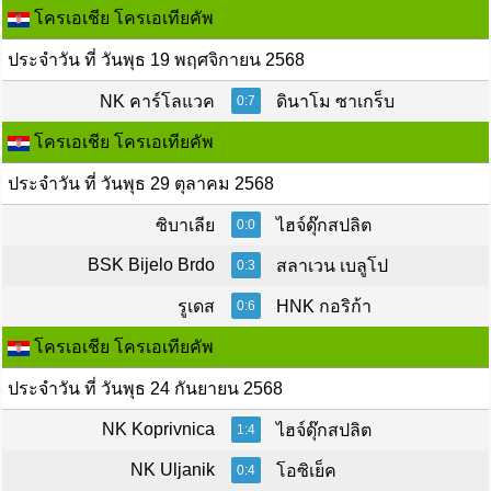
โครเอเชีย โครเอเทียคัพ
ประจำวัน ที่ วันพุธ 19 พฤศจิกายน 2568
NK คาร์โลแวค
ดินาโม ซาเกร็บ
0:7
โครเอเชีย โครเอเทียคัพ
ประจำวัน ที่ วันพุธ 29 ตุลาคม 2568
ซิบาเลีย
ไฮจ์ดุ๊กสปลิต
0:0
BSK Bijelo Brdo
สลาเวน เบลูโป
0:3
รูเดส
HNK กอริก้า
0:6
โครเอเชีย โครเอเทียคัพ
ประจำวัน ที่ วันพุธ 24 กันยายน 2568
NK Koprivnica
ไฮจ์ดุ๊กสปลิต
1:4
NK Uljanik
โอซิเย็ค
0:4