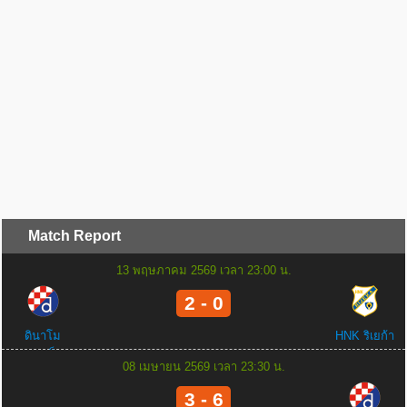
Match Report
13 พฤษภาคม 2569 เวลา 23:00 น.
2
-
0
ดินาโม
HNK ริเยก้า
ซาเกร็บ
08 เมษายน 2569 เวลา 23:30 น.
3
-
6