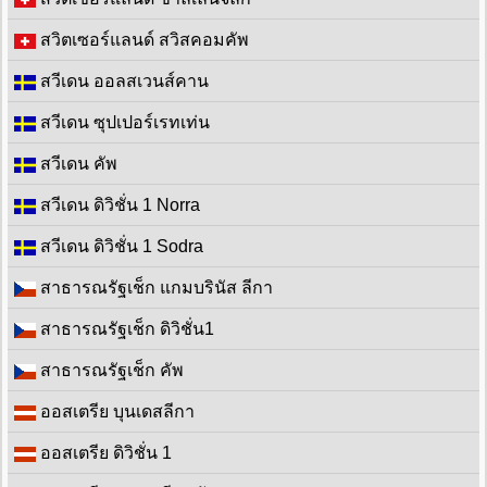
สวิตเซอร์แลนด์ สวิสคอมคัพ
สวีเดน ออลสเวนส์คาน
สวีเดน ซุปเปอร์เรทเท่น
สวีเดน คัพ
สวีเดน ดิวิชั่น 1 Norra
สวีเดน ดิวิชั่น 1 Sodra
สาธารณรัฐเช็ก แกมบรินัส ลีกา
สาธารณรัฐเช็ก ดิวิชั่น1
สาธารณรัฐเช็ก คัพ
ออสเตรีย บุนเดสลีกา
ออสเตรีย ดิวิชั่น 1