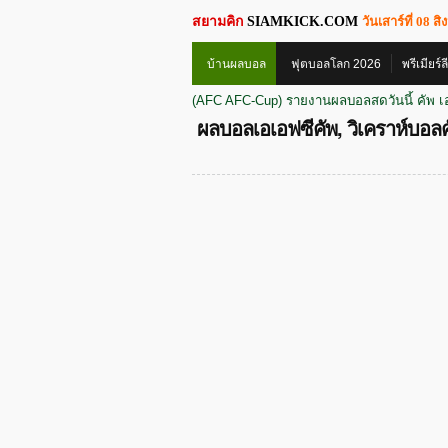
สยามคิก
SIAMKICK.COM
วันเสาร์ที่ 08 
บ้านผลบอล
ฟุตบอลโลก 2026
พรีเมียร์ล
(AFC AFC-Cup) รายงานผลบอลสดวันนี้ คัพ เอ
ผลบอลเอเอฟซีคัพ, วิเคราห์บอลค