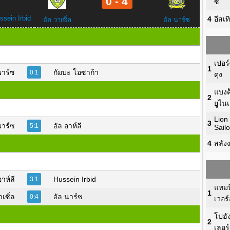
0
-
4
ซี
ssein Irbid
4
อีสเท
อัล วาเซิ่ล
อัล นาร์ซ
เปอร์
1
นาร์ซ
กัมบะ โอซาก้า
0:1
ดุง
แบงค
2
ยูไนเ
Lion 
3
นาร์ซ
อัล อาห์ลี
5:1
Sailo
4
สลังง
อาห์ลี
Hussein Irbid
3:1
แทมป
1
าเซิ่ล
อัล นาร์ซ
0:4
เวอร
โปฮั
2
เลอร