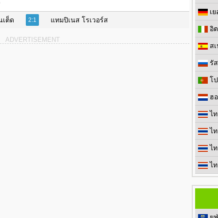
9
เย
นเต็ด
แทมปิเนส โรเวอร์ส
2:1
อิ
ADVERTISEMENT
สเ
รัส
โป
ฮอ
ไท
ไท
ไท
ไท
ยูฟ