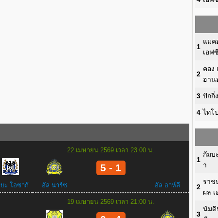
แมคอ
1
เอฟซ
คอง
2
ฮานอ
3
ปักกิ่
4
ไทโป
.
22 เมษายน 2569 เวลา 23:00 น.
กัมบ
1
า
5
-
1
ราชบุ
มบะ โอซาก้
อัล นาร์ซ
อัล อาห์ลี
2
ผล เ
า
19 เมษายน 2569 เวลา 21:00 น.
นัมดิ
3