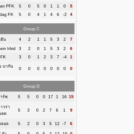
jan PFK
5
0
5
0
1
1
0
5
dag FK
5
0
4
1
4
6
-2
4
Group C
ฮัน
4
2
1
1
5
3
2
7
ein Irbid
3
2
0
1
5
3
2
6
 FK
3
0
1
2
3
7
-4
1
น บากัน
0
0
0
0
0
0
0
0
Group D
นาร์ซ
5
5
0
0
17
1
16
15
ซาวร่า
5
3
0
2
7
6
1
9
แดด
ิกลอล
5
2
0
3
5
12
-7
6
 กัว
5
0
0
5
2
12
-10
0