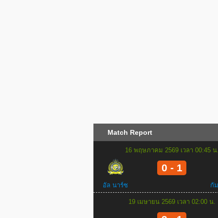
Match Report
16 พฤษภาคม 2569 เวลา 00:45 น
0
-
1
อัล นาร์ซ
กั
19 เมษายน 2569 เวลา 02:00 น.