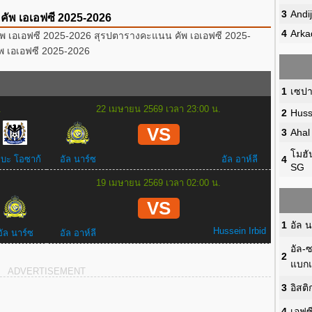
3
Andi
 คัพ เอเอฟซี 2025-2026
4
Arka
พ เอเอฟซี 2025-2026 สุรปตารางคะแนน คัพ เอเอฟซี 2025-
ัพ เอเอฟซี 2025-2026
1
เซปา
.
22 เมษายน 2569 เวลา 23:00 น.
2
Huss
VS
3
Ahal
โมฮั
มบะ โอซาก้
อัล นาร์ซ
อัล อาห์ลี
4
SG
า
19 เมษายน 2569 เวลา 02:00 น.
VS
1
อัล 
Hussein Irbid
อัล นาร์ซ
อัล อาห์ลี
อัล-
2
แบก
ADVERTISEMENT
3
อิสต
4
เอฟซี