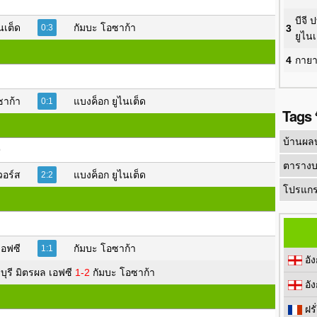
บีจี 
นเต็ด
กัมบะ โอซาก้า
0:3
3
ยูไนเ
4
กายา
ซาก้า
แบงค็อก ยูไนเต็ด
0:1
Tags ท
บ้านผล
9
ตารางบอ
วอร์ส
แบงค็อก ยูไนเต็ด
2:2
โปรแกร
เอฟซี
กัมบะ โอซาก้า
1:1
อั
บุรี มิตรผล เอฟซี
1-2
กัมบะ โอซาก้า
อั
ฝรั