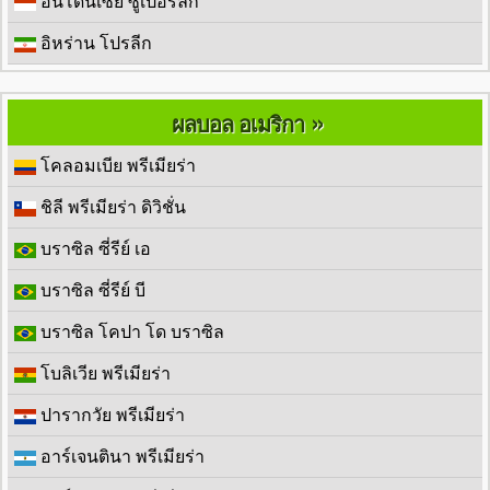
อินโดนีเซีย ซูเปอร์ลีก
อิหร่าน โปรลีก
»
ผลบอล อเมริกา
โคลอมเบีย พรีเมียร่า
ชิลี พรีเมียร่า ดิวิชั่น
บราซิล ซี่รีย์ เอ
บราซิล ซี่รีย์ บี
บราซิล โคปา โด บราซิล
โบลิเวีย พรีเมียร่า
ปารากวัย พรีเมียร่า
อาร์เจนตินา พรีเมียร่า