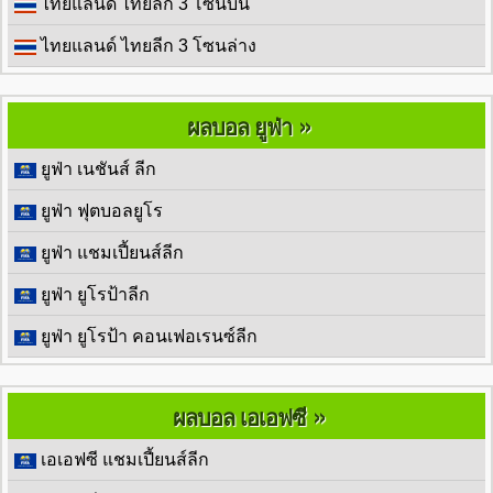
ไทยแลนด์ ไทยลีก 3 โซนบน
ไทยแลนด์ ไทยลีก 3 โซนล่าง
»
ผลบอล ยูฟ่า
ยูฟ่า เนชันส์ ลีก
ยูฟ่า ฟุตบอลยูโร
ยูฟ่า แชมเปี้ยนส์ลีก
ยูฟ่า ยูโรป้าลีก
ยูฟ่า ยูโรป้า คอนเฟอเรนซ์ลีก
»
ผลบอล เอเอฟซี
เอเอฟซี แชมเปี้ยนส์ลีก