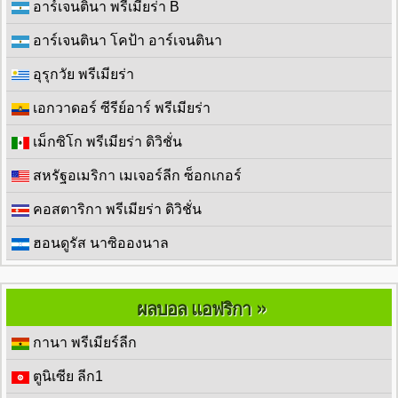
อาร์เจนตินา พรีเมียร่า B
อาร์เจนตินา โคป้า อาร์เจนตินา
อุรุกวัย พรีเมียร่า
เอกวาดอร์ ซีรีย์อาร์ พรีเมียร่า
เม็กซิโก พรีเมียร่า ดิวิชั่น
สหรัฐอเมริกา เมเจอร์ลีก ซ็อกเกอร์
คอสตาริกา พรีเมียร่า ดิวิชั่น
ฮอนดูรัส นาซิอองนาล
»
ผลบอล แอฟริกา
กานา พรีเมียร์ลีก
ตูนิเซีย ลีก1