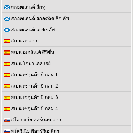
สกอตแลนด์ ลีกทู
สกอตแลนด์ สกอตติช ลีก คัพ
สกอตแลนด์ เอฟเอคัพ
สเปน ลาลีกา
สเปน อเดลันเต้ ดิวิชั่น
สเปน โกปา เดล เรย์
สเปน เซกุนด้า บี กลุ่ม 1
สเปน เซกุนด้า บี กลุ่ม 2
สเปน เซกุนด้า บี กลุ่ม 3
สเปน เซกุนด้า บี กลุ่ม 4
สโลวาเกีย คอร์กอน ลีกา
สโลวีเนีย พีอาร์วีเอ ลีกา