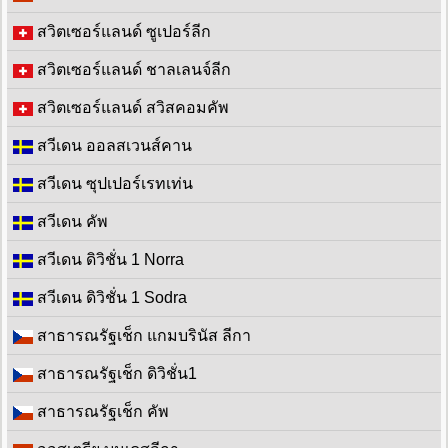
สวิตเซอร์แลนด์ ซูเปอร์ลีก
สวิตเซอร์แลนด์ ชาลเลนจ์ลีก
สวิตเซอร์แลนด์ สวิสคอมคัพ
สวีเดน ออลสเวนส์คาน
สวีเดน ซุปเปอร์เรทเท่น
สวีเดน คัพ
สวีเดน ดิวิชั่น 1 Norra
สวีเดน ดิวิชั่น 1 Sodra
สาธารณรัฐเช็ก แกมบรินัส ลีกา
สาธารณรัฐเช็ก ดิวิชั่น1
สาธารณรัฐเช็ก คัพ