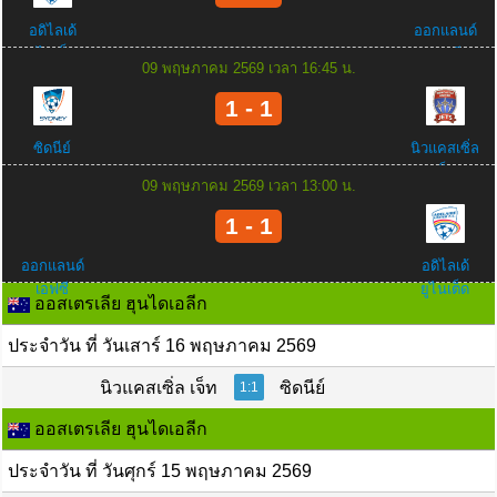
อดิไลเด้
ออกแลนด์
ยูไนเต็ด
เอฟซี
09 พฤษภาคม 2569 เวลา 16:45 น.
1
-
1
ซิดนีย์
นิวแคสเซิ่ล
เจ็ท
09 พฤษภาคม 2569 เวลา 13:00 น.
1
-
1
ออกแลนด์
อดิไลเด้
เอฟซี
ยูไนเต็ด
ออสเตรเลีย ฮุนไดเอลีก
ประจำวัน ที่ วันเสาร์ 16 พฤษภาคม 2569
นิวแคสเซิ่ล เจ็ท
ซิดนีย์
1:1
ออสเตรเลีย ฮุนไดเอลีก
ประจำวัน ที่ วันศุกร์ 15 พฤษภาคม 2569