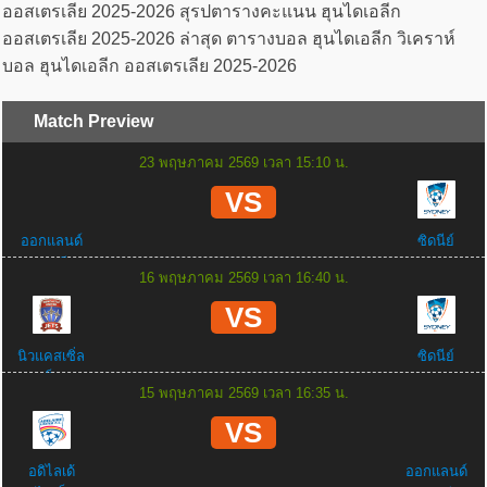
ออสเตรเลีย 2025-2026 สุรปตารางคะแนน ฮุนไดเอลีก
ออสเตรเลีย 2025-2026 ล่าสุด ตารางบอล ฮุนไดเอลีก วิเคราห์
บอล ฮุนไดเอลีก ออสเตรเลีย 2025-2026
Match Preview
23 พฤษภาคม 2569 เวลา 15:10 น.
VS
ออกแลนด์
ซิดนีย์
เอฟซี
16 พฤษภาคม 2569 เวลา 16:40 น.
VS
นิวแคสเซิ่ล
ซิดนีย์
เจ็ท
15 พฤษภาคม 2569 เวลา 16:35 น.
VS
อดิไลเด้
ออกแลนด์