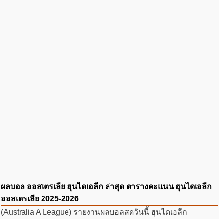
ผลบอล ออสเตรเลีย ฮุนไดเอลีก ล่าสุด ตารางคะแนน ฮุนไดเอลีก
ออสเตรเลีย 2025-2026
(Australia A League) รายงานผลบอลสดวันนี้ ฮุนไดเอลีก