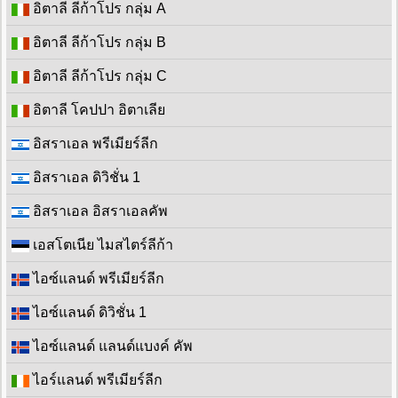
อิตาลี ลีก้าโปร กลุ่ม A
อิตาลี ลีก้าโปร กลุ่ม B
อิตาลี ลีก้าโปร กลุ่ม C
อิตาลี โคปปา อิตาเลีย
อิสราเอล พรีเมียร์ลีก
อิสราเอล ดิวิชั่น 1
อิสราเอล อิสราเอลคัพ
เอสโตเนีย ไมสไตร์ลีก้า
ไอซ์แลนด์ พรีเมียร์ลีก
ไอซ์แลนด์ ดิวิชั่น 1
ไอซ์แลนด์ แลนด์แบงค์ คัพ
ไอร์แลนด์ พรีเมียร์ลีก