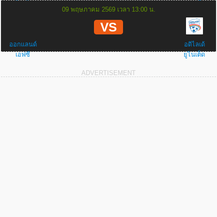
ยูไนเต็ด
เอฟซี
09 พฤษภาคม 2569 เวลา 13:00 น.
VS
ออกแลนด์
อดิไลเด้
เอฟซี
ยูไนเต็ด
ADVERTISEMENT