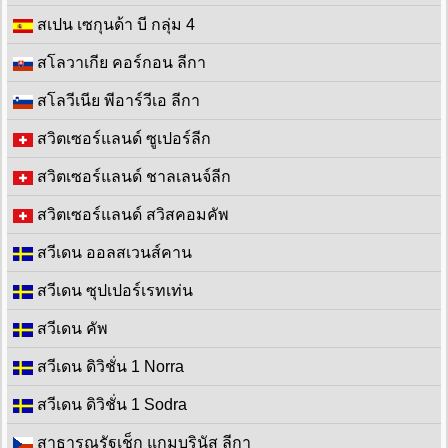
สเปน เซกุนด้า บี กลุ่ม 4
สโลวาเกีย คอร์กอน ลีกา
สโลวีเนีย พีอาร์วีเอ ลีกา
สวิตเซอร์แลนด์ ซูเปอร์ลีก
สวิตเซอร์แลนด์ ชาลเลนจ์ลีก
สวิตเซอร์แลนด์ สวิสคอมคัพ
สวีเดน ออลสเวนส์คาน
สวีเดน ซุปเปอร์เรทเท่น
สวีเดน คัพ
สวีเดน ดิวิชั่น 1 Norra
สวีเดน ดิวิชั่น 1 Sodra
สาธารณรัฐเช็ก แกมบรินัส ลีกา