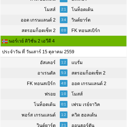
โมสส์
โนท็อดเด้น
2:1
ออด เกรนแลนด์ 2
วินด์ยาร์ต
3:4
สตรอมก็อดเซ็ท 2
FK ทอนสเบิร์ก
0:0
นอร์เวย์ ดิวิชั่น 2 เอวีดี 4
ประจำวัน ที่ วันเสาร์ 15 ตุลาคม 2559
อัสเคอร์
แบรั่ม
1:2
อาเรนดัล
สตรอมก็อดเซ็ท 2
5:3
FK ทอนสเบิร์ก
ออด เกรนแลนด์ 2
4:0
ฟรอย
โมสส์
1:0
โนท็อดเด้น
เฟรม เรย์จาวิค
0:1
พอร์ส เกรนแลนด์
ควิด ฮอลเด้น
1:2
วินด์ยาร์ต
ออนฮอร์ตัน
2:1