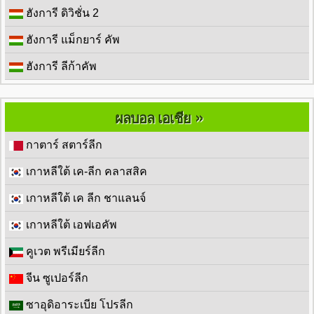
ฮังการี ดิวิชั่น 2
ฮังการี แม็กยาร์ คัพ
ฮังการี ลีก้าคัพ
»
ผลบอล เอเชีย
กาตาร์ สตาร์ลีก
เกาหลีใต้ เค-ลีก คลาสสิค
เกาหลีใต้ เค ลีก ชาแลนจ์
เกาหลีใต้ เอฟเอคัพ
คูเวต พรีเมียร์ลีก
จีน ซูเปอร์ลีก
ซาอุดิอาระเบีย โปรลีก