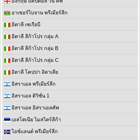
อังกฤษ แคปิตอล วัน คัพ
อาเซอร์ไบจาน พรีเมียร์ลีก
อิตาลี เซเรียบี
อิตาลี ลีก้าโปร กลุ่ม A
อิตาลี ลีก้าโปร กลุ่ม B
อิตาลี ลีก้าโปร กลุ่ม C
อิตาลี โคปปา อิตาเลีย
อิสราเอล พรีเมียร์ลีก
อิสราเอล ดิวิชั่น 1
อิสราเอล อิสราเอลคัพ
เอสโตเนีย ไมสไตร์ลีก้า
ไอซ์แลนด์ พรีเมียร์ลีก