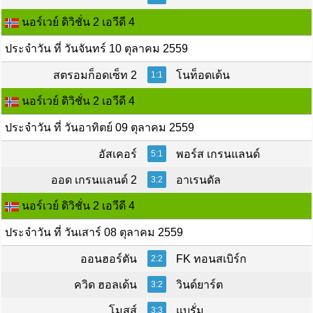
นอร์เวย์ ดิวิชั่น 2 เอวีดี 4
ประจำวัน ที่ วันจันทร์ 10 ตุลาคม 2559
สตรอมก็อดเซ็ท 2
โนท็อดเด้น
1:1
นอร์เวย์ ดิวิชั่น 2 เอวีดี 4
ประจำวัน ที่ วันอาทิตย์ 09 ตุลาคม 2559
อัสเคอร์
พอร์ส เกรนแลนด์
5:1
ออด เกรนแลนด์ 2
อาเรนดัล
3:2
นอร์เวย์ ดิวิชั่น 2 เอวีดี 4
ประจำวัน ที่ วันเสาร์ 08 ตุลาคม 2559
ออนฮอร์ตัน
FK ทอนสเบิร์ก
2:2
ควิด ฮอลเด้น
วินด์ยาร์ต
3:2
โมสส์
แบรั่ม
3:3