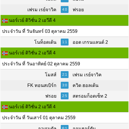
เฟรม เรย์จาวิค
ฟรอย
4:0
นอร์เวย์ ดิวิชั่น 2 เอวีดี 4
ประจำวัน ที่ วันจันทร์ 03 ตุลาคม 2559
โนท็อดเด้น
ออด เกรนแลนด์ 2
1:1
นอร์เวย์ ดิวิชั่น 2 เอวีดี 4
ประจำวัน ที่ วันอาทิตย์ 02 ตุลาคม 2559
โมสส์
เฟรม เรย์จาวิค
2:1
FK ทอนสเบิร์ก
ควิด ฮอลเด้น
3:0
ฟรอย
สตรอมก็อดเซ็ท 2
2:5
นอร์เวย์ ดิวิชั่น 2 เอวีดี 4
ประจำวัน ที่ วันเสาร์ 01 ตุลาคม 2559
อาเรนดัล
ออนฮอร์ตัน
6:1