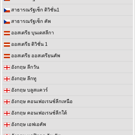
สาธารณรัฐเช็ก ดิวิชั่น1
สาธารณรัฐเช็ก คัพ
ออสเตรีย บุนเดสลีกา
ออสเตรีย ดิวิชั่น 1
ออสเตรีย ออสเตรียนคัพ
อังกฤษ ลีกวัน
อังกฤษ ลีกทู
อังกฤษ บลูสแควร์
อังกฤษ คอนเฟอเรนช์ลีกเหนือ
อังกฤษ คอนเฟอเรนช์ลีกใต้
อังกฤษ เอฟเอคัพ