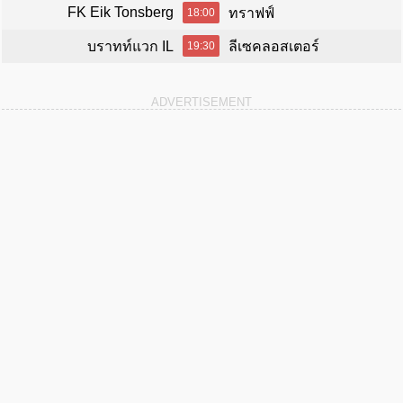
FK Eik Tonsberg
ทราฟฟ์
18:00
บราทท์แวก IL
ลีเซคลอสเตอร์
19:30
ADVERTISEMENT