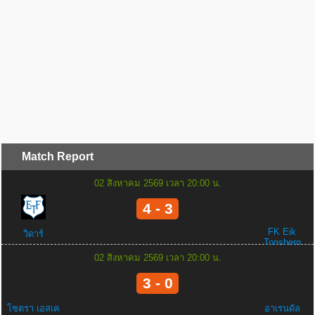
Match Report
02 สิงหาคม 2569 เวลา 20:00 น.
4
-
3
FK Eik
วิดาร์
Tonsberg
02 สิงหาคม 2569 เวลา 20:00 น.
3
-
0
โซตรา เอสเค
อาเรนดัล