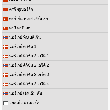
ตุรกี ซูเปอร์ลีก
ตุรกี ทีเอฟเอฟ เฟิร์ส ลีก
ตุรกี ตุรกี คัพ
นอร์เวย์ ทิปเปลิเก้น
นอร์เวย์ ดิวิชั่น 1
นอร์เวย์ ดิวิชั่น 2 เอวีดี 1
นอร์เวย์ ดิวิชั่น 2 เอวีดี 2
นอร์เวย์ ดิวิชั่น 2 เอวีดี 3
นอร์เวย์ ดิวิชั่น 2 เอวีดี 4
นอร์เวย์ เอ็นเอ็ม คัพ
บอสเนีย พรีเมียร์ลีก