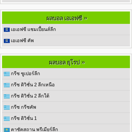
»
ผลบอล เอเอฟซี
เอเอฟซี แชมเปี้ยนส์ลีก
เอเอฟซี คัพ
»
ผลบอล ยุโรป
กรีซ ซูเปอร์ลีก
กรีซ ดิวิชั่น 2 ลีกเหนือ
กรีซ ดิวิชั่น 2 ลีกใต้
กรีซ กรีซคัพ
กรีซ ดิวิชั่น 1
คาซัคสถาน พรีเมียร์ลีก