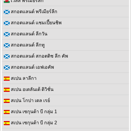
เวลส์ พรีเมียร์ลีก
สกอตแลนด์ พรีเมียร์ลีก
สกอตแลนด์ แชมเปี้ยนชิพ
สกอตแลนด์ ลีกวัน
สกอตแลนด์ ลีกทู
สกอตแลนด์ สกอตติช ลีก คัพ
สกอตแลนด์ เอฟเอคัพ
สเปน ลาลีกา
สเปน อเดลันเต้ ดิวิชั่น
สเปน โกปา เดล เรย์
สเปน เซกุนด้า บี กลุ่ม 1
สเปน เซกุนด้า บี กลุ่ม 2