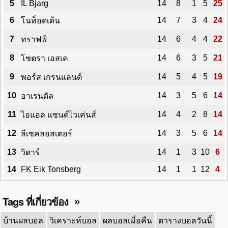
5
IL Bjarg
14
8
1
5
25
6
14
7
3
4
24
โนท็อดเด้น
7
14
6
4
4
22
ทราฟฟ์
8
14
6
3
5
21
โซตรา เอสเค
9
14
5
4
5
19
พอร์ส เกรนแลนด์
10
14
3
5
6
14
อาเรนดัล
11
14
4
2
8
14
ไอแอล แซนด์ไวเค่นส์
12
14
3
5
6
14
ลีเซคลอสเตอร์
13
14
1
3
10
6
วิดาร์
14
FK Eik Tonsberg
14
1
1
12
4
»
Tags ที่เกี่ยวข้อง
บ้านผลบอล
วิเคราะห์บอล
ผลบอลเมื่อคืน
ตารางบอลวันนี้