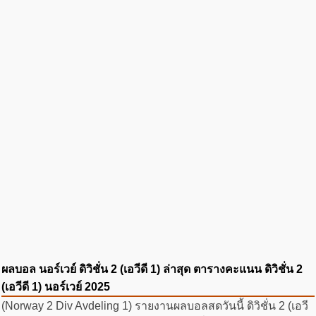
ผลบอล นอร์เวย์ ดิวิชั่น 2 (เอวีดี 1) ล่าสุด ตารางคะแนน ดิวิชั่น 2
(เอวีดี 1) นอร์เวย์ 2025
(Norway 2 Div Avdeling 1) รายงานผลบอลสดวันนี้ ดิวิชั่น 2 (เอวี