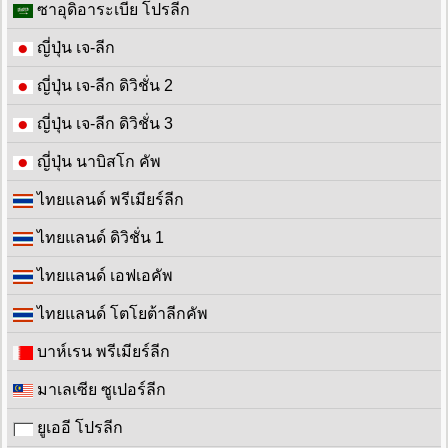
ซาอุดิอาระเบีย โปรลีก
ญี่ปุ่น เจ-ลีก
ญี่ปุ่น เจ-ลีก ดิวิชั่น 2
ญี่ปุ่น เจ-ลีก ดิวิชั่น 3
ญี่ปุ่น นาบิสโก คัพ
ไทยแลนด์ พรีเมียร์ลีก
ไทยแลนด์ ดิวิชั่น 1
ไทยแลนด์ เอฟเอคัพ
ไทยแลนด์ โตโยต้าลีกคัพ
บาห์เรน พรีเมียร์ลีก
มาเลเซีย ซูเปอร์ลีก
ยูเออี โปรลีก