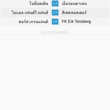
โนท็อดเด้น
เอ็มจอนดาเลน
1:2
ไอแอล แซนด์ไวเค่นส์
ลีเซคลอสเตอร์
2:3
FK Eik Tonsberg
พอร์ส เกรนแลนด์
2:0
ADVERTISEMENT