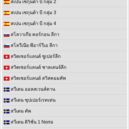
สเปน เซกุนด้า บี กลุ่ม 2
สเปน เซกุนด้า บี กลุ่ม 3
สเปน เซกุนด้า บี กลุ่ม 4
สโลวาเกีย คอร์กอน ลีกา
สโลวีเนีย พีอาร์วีเอ ลีกา
สวิตเซอร์แลนด์ ซูเปอร์ลีก
สวิตเซอร์แลนด์ ชาลเลนจ์ลีก
สวิตเซอร์แลนด์ สวิสคอมคัพ
สวีเดน ออลสเวนส์คาน
สวีเดน ซุปเปอร์เรทเท่น
สวีเดน คัพ
สวีเดน ดิวิชั่น 1 Norra