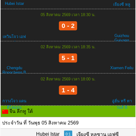
Hubei Istar
เจียงซี หลู
ซาน เอฟซี
05 สิงหาคม 2569 เวลา 18:30 น.
0
-
2
Guizhou
เหวินโจว เอฟ
Guiyang
ซี
02 สิงหาคม 2569 เวลา 18:35 น.
5
-
1
Chengdu
Xiamen Feilu
Rongcheng B
02 สิงหาคม 2569 เวลา 18:00 น.
1
-
4
กวางโจว แดน
อู่ฮั่น ทรี ทา
ดิไลออน
วนส์ B
จีน ลีกทู ใต้
ประจำวัน ที่ วันพุธ 05 สิงหาคม 2569
Hubei Istar
เจียงซี หลูซาน เอฟซี
0:1