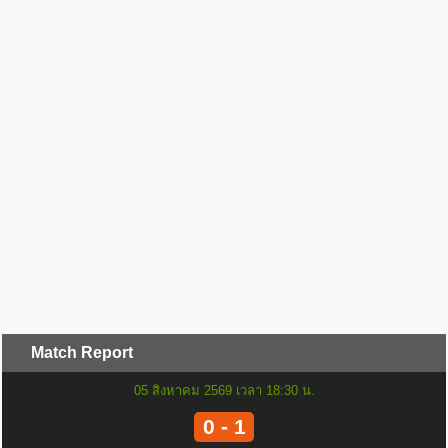
Match Report
05 สิงหาคม 2569 เวลา 18:30 น.
0
-
1