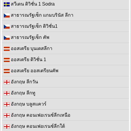
สวีเดน ดิวิชั่น 1 Sodra
สาธารณรัฐเช็ก แกมบรินัส ลีกา
สาธารณรัฐเช็ก ดิวิชั่น1
สาธารณรัฐเช็ก คัพ
ออสเตรีย บุนเดสลีกา
ออสเตรีย ดิวิชั่น 1
ออสเตรีย ออสเตรียนคัพ
อังกฤษ ลีกวัน
อังกฤษ ลีกทู
อังกฤษ บลูสแควร์
อังกฤษ คอนเฟอเรนช์ลีกเหนือ
อังกฤษ คอนเฟอเรนช์ลีกใต้