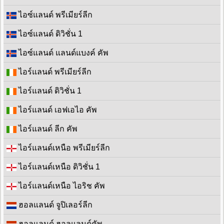
ไอซ์แลนด์ พรีเมียร์ลีก
ไอซ์แลนด์ ดิวิชั่น 1
ไอซ์แลนด์ แลนด์แบงค์ คัพ
ไอร์แลนด์ พรีเมียร์ลีก
ไอร์แลนด์ ดิวิชั่น 1
ไอร์แลนด์ เอฟเอไอ คัพ
ไอร์แลนด์ ลีก คัพ
ไอร์แลนด์เหนือ พรีเมียร์ลีก
ไอร์แลนด์เหนือ ดิวิชั่น 1
ไอร์แลนด์เหนือ ไอริช คัพ
ฮอลแลนด์ จูปิเลอร์ลีก
ฮอลแลนด์ ฮอลแลนด์คัพ