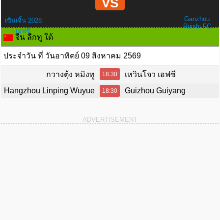
VS
Ganzhou
เซินเจิ้น 2028
Ruishi FC
เอฟซี
จีน ลีกทู ใต้
ประจำวัน ที่ วันอาทิตย์ 09 สิงหาคม 2569
กวางตุ้ง หมิงทู
เหวินโจว เอฟซี
18:30
Hangzhou Linping Wuyue
Guizhou Guiyang
18:30
ADVERTISEMENT