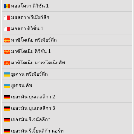
มอลโดวา ดิวิชั่น 1
มอลตา พรีเมียร์ลีก
มอลตา ดิวิชั่น 1
มาซิโดเนีย พรีเมียร์ลีก
มาซิโดเนีย ดิวิชั่น 1
มาซิโดเนีย มาเซโดเนียคัพ
ยูเครน พรีเมียร์ลีก
ยูเครน คัพ
เยอรมัน บุนเดสลีกา 2
เยอรมัน บุนเดสลีกา 3
เยอรมัน รีเจนัลลีกา
เยอรมัน รีเจี้ยนลีก้า นอร์ท