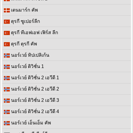
เดนมาร์ก คัพ
ตุรกี ซูเปอร์ลีก
ตุรกี ทีเอฟเอฟ เฟิร์ส ลีก
ตุรกี ตุรกี คัพ
นอร์เวย์ ทิปเปลิเก้น
นอร์เวย์ ดิวิชั่น 1
นอร์เวย์ ดิวิชั่น 2 เอวีดี 1
นอร์เวย์ ดิวิชั่น 2 เอวีดี 2
นอร์เวย์ ดิวิชั่น 2 เอวีดี 3
นอร์เวย์ ดิวิชั่น 2 เอวีดี 4
นอร์เวย์ เอ็นเอ็ม คัพ