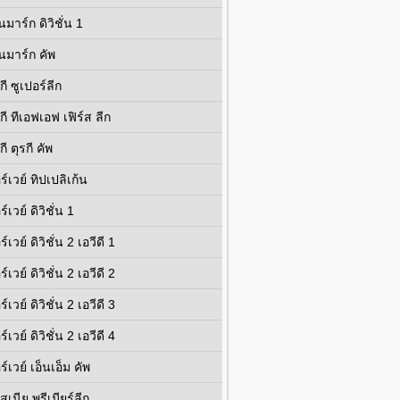
นมาร์ก ดิวิชั่น 1
นมาร์ก คัพ
กี ซูเปอร์ลีก
กี ทีเอฟเอฟ เฟิร์ส ลีก
กี ตุรกี คัพ
ร์เวย์ ทิปเปลิเก้น
์เวย์ ดิวิชั่น 1
์เวย์ ดิวิชั่น 2 เอวีดี 1
์เวย์ ดิวิชั่น 2 เอวีดี 2
์เวย์ ดิวิชั่น 2 เอวีดี 3
์เวย์ ดิวิชั่น 2 เอวีดี 4
์เวย์ เอ็นเอ็ม คัพ
สเนีย พรีเมียร์ลีก