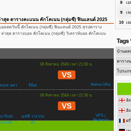
8
เอ
9
เจ
ล่าสุด ตารางคะแนน คักโคเนน (กลุ่มซี) ฟินแลนด์ 2025
10
เอ
ลสดวันนี้ คักโคเนน (กลุ่มซี) ฟินแลนด์ 2025 สุรปตาราง
 ล่าสุด ตารางบอล คักโคเนน (กลุ่มซี) วิเคราห์บอล คักโคเนน
Tags ท
บ้านผล
ตารางบอ
08 สิงหาคม 2569 เวลา 21:00 น.
โปรแกร
VS
Huima Urho
สเจเค อคา
จีบีเค
เตเมีย 2
08 สิงหาคม 2569 เวลา 22:30 น.
อั
VS
อั
VPS j
นาร์เปส
เอฟซี วาจากอ
Akatemia
ฝรั
คราฟท์
สกิ
เย