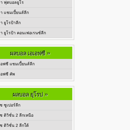
ฟ่า ฟุตบอลยูโร
ฟ่า แชมเปี้ยนส์ลีก
่า ยูโรป้าลีก
ฟ่า ยูโรป้า คอนเฟอเรนซ์ลีก
»
ผลบอล เอเอฟซี
เอฟซี แชมเปี้ยนส์ลีก
เอฟซี คัพ
»
ผลบอล ยุโรป
ีซ ซูเปอร์ลีก
ซ ดิวิชั่น 2 ลีกเหนือ
ซ ดิวิชั่น 2 ลีกใต้