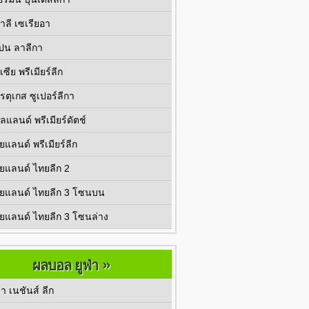
ตาลี เซเรียอา
ปน ลาลีกา
เซีย พรีเมียร์ลีก
รตุเกส ซูเปอร์ลีกา
ลแลนด์ พรีเมียร์ดัตช์
ยแลนด์ พรีเมียร์ลีก
ยแลนด์ ไทยลีก 2
ยแลนด์ ไทยลีก 3 โซนบน
ยแลนด์ ไทยลีก 3 โซนล่าง
»
ผลบอล ยูฟ่า
่า เนชันส์ ลีก