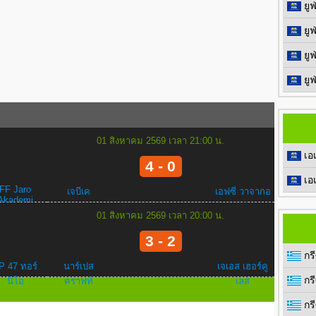
ยู
ยู
ยูฟ
ยู
01 สิงหาคม 2569 เวลา 21:00 น.
เอ
4
-
0
เอ
FF Jaro
เจบีเค
เอฟซี วาจากอ
Akademi
สกิ
01 สิงหาคม 2569 เวลา 20:00 น.
3
-
2
กร
P 47 ทอร์
นาร์เปส
เจเอส เฮอร์คู
กรี
นิโอ
คราฟท์
เลส
กรี